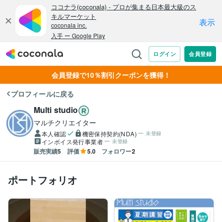
会員登録で10％割引クーポンを獲得！
プロフィールに戻る
Multi studio
マルチクリエイター
本人確認
機密保持契約(NDA)
未登録
インボイス発行事業者
未登録
販売実績
5
評価
5.0
フォロワー
2
ポートフォリオ