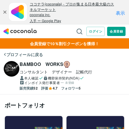
会員登録で10％割引クーポンを獲得！
プロフィールに戻る
BAMBOO WORKS
コンサルタント　デザイナー　記帳代行
本人確認
機密保持契約(NDA)
インボイス発行事業者
未登録
販売実績
52
評価
4.7
フォロワー
5
ポートフォリオ