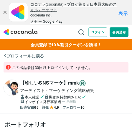
会員登録で10％割引クーポンを獲得！
プロフィールに戻る
この出品者は30日以上ログインしていません。
【珍しいSNSマーケ】mmk
アーティスト・マーケティング戦略研究
本人確認
機密保持契約(NDA)
インボイス発行事業者
未登録
販売実績
65
評価
4.9
フォロワー
10
ポートフォリオ