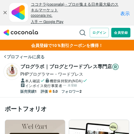
会員登録で10％割引クーポンを獲得！
プロフィールに戻る
ブログラボ｜ブログとワードプレス専門店
PHPプログラマー・ワードプレス
本人確認
機密保持契約(NDA)
インボイス発行事業者
未登録
販売実績
1
評価
5.0
フォロワー
2
ポートフォリオ