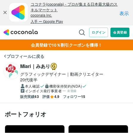
会員登録で10％割引クーポンを獲得！
プロフィールに戻る
Miari｜みあり
グラフィックデザイナー｜動画クリエイター
20代後半
本人確認
機密保持契約(NDA)
インボイス発行事業者
未登録
販売実績
43
評価
4.9
フォロワー
15
ポートフォリオ