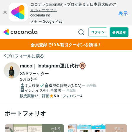
会員登録で10％割引クーポンを獲得！
プロフィールに戻る
maco｜Instagram運用代行
SNSマーケター
30代後半
本人確認
機密保持契約(NDA)
未登録
インボイス発行事業者
未登録
販売実績
15
評価
5.0
フォロワー
4
ポートフォリオ