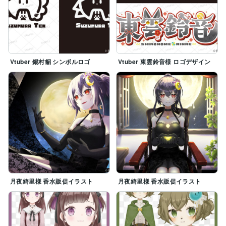
Vtuber 錫村貂 シンボルロゴ
Vtuber 東雲鈴音様 ロゴデザイン
月夜綺里様 香水販促イラスト
月夜綺里様 香水販促イラスト