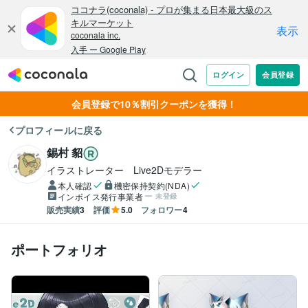
会員登録で10％割引クーポンを獲得！
プロフィールに戻る
錫村 貂
イラストレーター　Live2Dモデラー
本人確認
機密保持契約(NDA)
インボイス発行事業者
未登録
販売実績
3
評価
5.0
フォロワー
4
ポートフォリオ