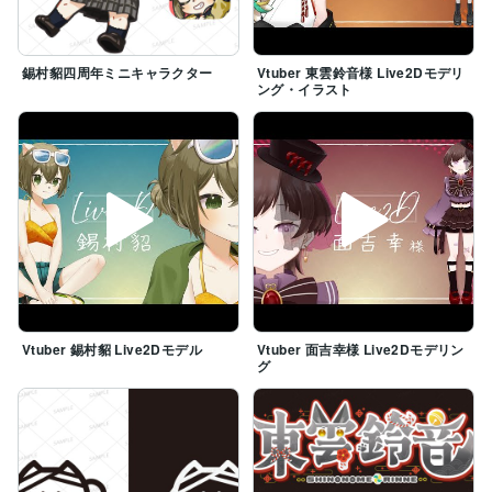
錫村貂四周年ミニキャラクター
Vtuber 東雲鈴音様 Live2Dモデリ
ング・イラスト
Vtuber 錫村貂 Live2Dモデル
Vtuber 面吉幸様 Live2Dモデリン
グ