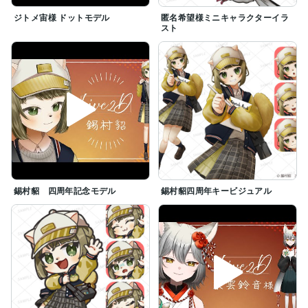
ジトメ宙様 ドットモデル
匿名希望様ミニキャラクターイラ
スト
錫村貂 四周年記念モデル
錫村貂四周年キービジュアル