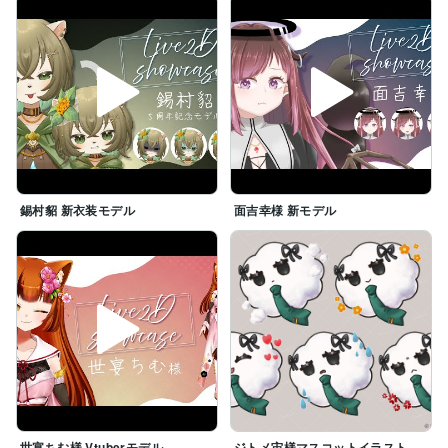
錫村貂 新衣装モデル
面吉幸様 新モデル
世宴ちむ様 Vtuberモデル
ジトメ宙様マスコットイラスト