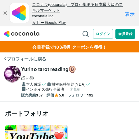
会員登録で10％割引クーポンを獲得！
プロフィールに戻る
Yurino tarot reading
占い師
本人確認
機密保持契約(NDA)
インボイス発行事業者
未登録
販売実績
357
評価
5.0
フォロワー
192
ポートフォリオ