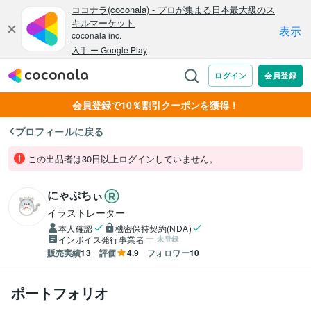
会員登録で10％割引クーポンを獲得！
プロフィールに戻る
この出品者は30日以上ログインしていません。
にゃぷちぃ
イラストレーター
本人確認
機密保持契約(NDA)
インボイス発行事業者
未登録
販売実績
13
評価
4.9
フォロワー
10
ポートフォリオ