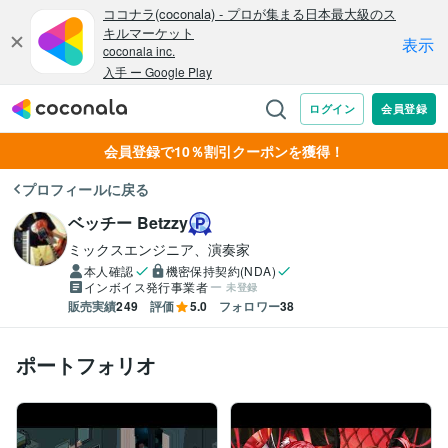
会員登録で10％割引クーポンを獲得！
プロフィールに戻る
ベッチー Betzzy
ミックスエンジニア、演奏家
本人確認
機密保持契約(NDA)
インボイス発行事業者
未登録
販売実績
249
評価
5.0
フォロワー
38
ポートフォリオ