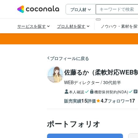
プロフィールに戻る
佐藤るか（柔軟対応WEB
WEBディレクター
30代前半
本人確認
機密保持契約(NDA)
15
4.7
17
販売実績
評価
フォロワー
ポートフォリオ