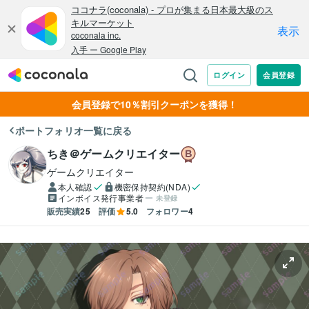
会員登録で10％割引クーポンを獲得！
ポートフォリオ一覧に戻る
ちき＠ゲームクリエイター
ゲームクリエイター
本人確認
機密保持契約(NDA)
インボイス発行事業者
未登録
販売実績
25
評価
5.0
フォロワー
4