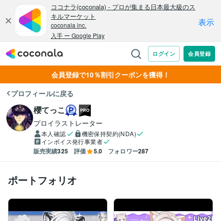
会員登録で10％割引クーポンを獲得！
プロフィールに戻る
櫻てっこ
プロイラストレーター
本人確認
機密保持契約(NDA)
インボイス発行事業者
販売実績
325
評価
5.0
フォロワー
287
ポートフォリオ