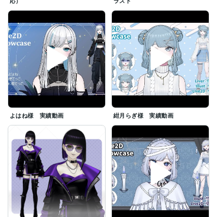
応）
ラスト
よはね様 実績動画
紺月らぎ様 実績動画