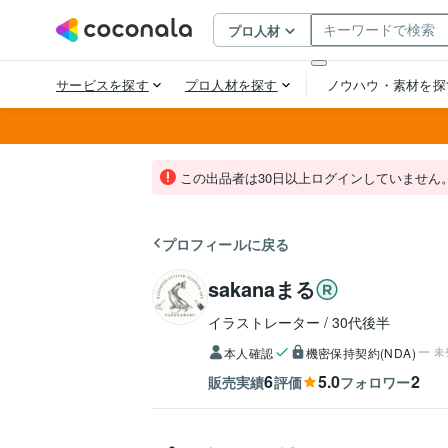
この出品者は30日以上ログインしていません
プロフィールに戻る
sakanaまる
イラストレーター
30代後半
本人確認
機密保持契約(NDA)
未
6
5.0
2
販売実績
評価
フォロワー