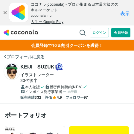
会員登録で10％割引クーポンを獲得！
プロフィールに戻る
KEIJI SUZUKI
イラストレーター
30代後半
本人確認
機密保持契約(NDA)
インボイス発行事業者
未登録
販売実績
332
評価
4.9
フォロワー
97
ポートフォリオ