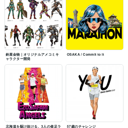
鈴屋金物｜オリジナルアメコミキ
OSAKA / Commit to it
ャラクター開発
北海道を駆け抜ける、3人の俊足ラ
57歳のチャレンジ