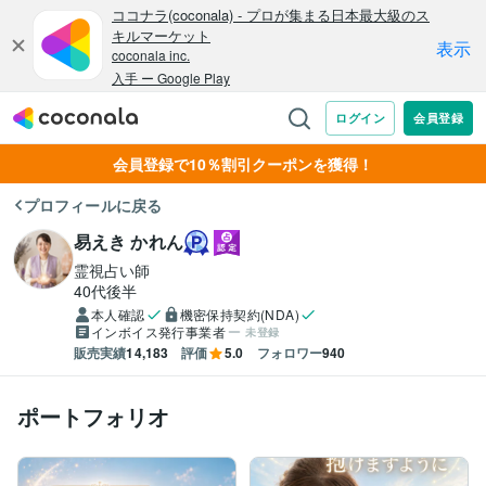
会員登録で10％割引クーポンを獲得！
プロフィールに戻る
易えき かれん
霊視占い師
40代後半
本人確認
機密保持契約(NDA)
インボイス発行事業者
未登録
販売実績
14,183
評価
5.0
フォロワー
940
ポートフォリオ