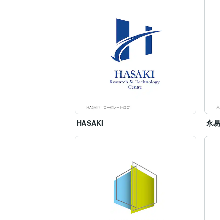
HASAKI
永