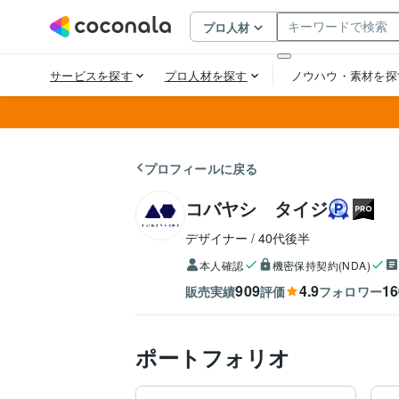
プロフィールに戻る
コバヤシ タイジ
デザイナー
40代後半
本人確認
機密保持契約(NDA)
909
4.9
16
販売実績
評価
フォロワー
ポートフォリオ