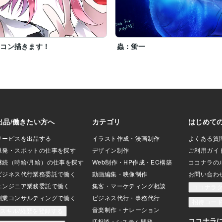
イコン描きます！
蟲：蛍一