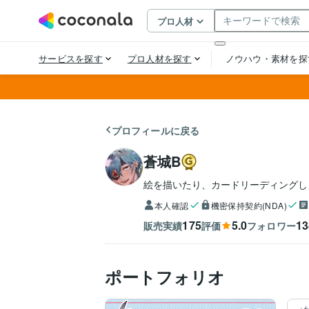
プロフィールに戻る
蒼城B
絵を描いたり、カードリーディングし
本人確認
機密保持契約(NDA)
175
5.0
13
販売実績
評価
フォロワー
ポートフォリオ