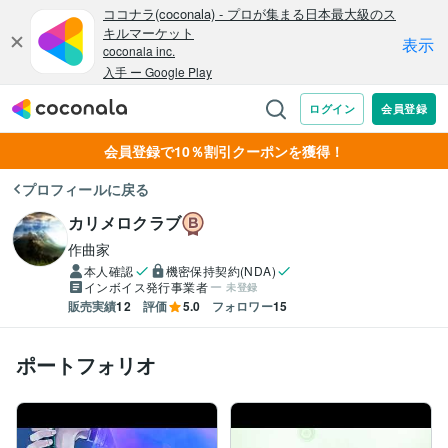
会員登録で10％割引クーポンを獲得！
プロフィールに戻る
カリメロクラブ
作曲家
本人確認
機密保持契約(NDA)
インボイス発行事業者
未登録
販売実績
12
評価
5.0
フォロワー
15
ポートフォリオ