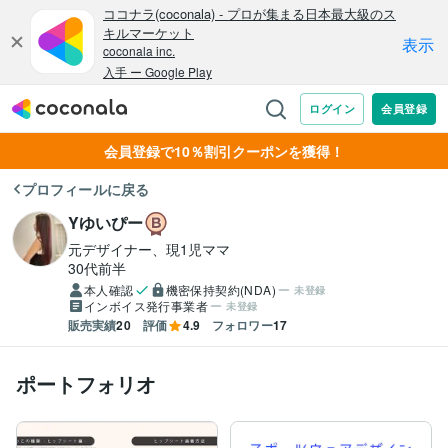
会員登録で10％割引クーポンを獲得！
プロフィールに戻る
Yゆいぴー
元デザイナー、現1児ママ
30代前半
本人確認
機密保持契約(NDA)
未登録
インボイス発行事業者
未登録
販売実績
20
評価
4.9
フォロワー
17
ポートフォリオ