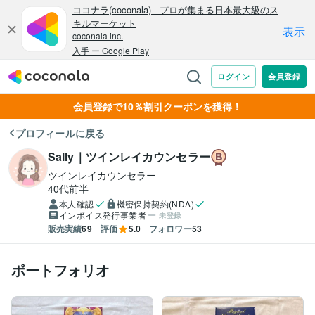
会員登録で10％割引クーポンを獲得！
プロフィールに戻る
Sally｜ツインレイカウンセラー
ツインレイカウンセラー
40代前半
本人確認
機密保持契約(NDA)
インボイス発行事業者
未登録
販売実績
69
評価
5.0
フォロワー
53
ポートフォリオ