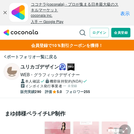
会員登録で10％割引クーポンを獲得！
ポートフォリオ一覧に戻る
ユリカゴデザイン
WEB・グラフィックデザイナー
本人確認
機密保持契約(NDA)
インボイス発行事業者
未登録
販売実績
290
評価
5.0
フォロワー
255
まゆ姉様ペライチLP制作