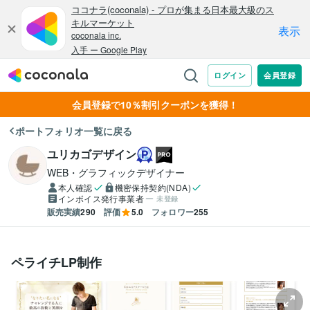
会員登録で10％割引クーポンを獲得！
ポートフォリオ一覧に戻る
ユリカゴデザイン
WEB・グラフィックデザイナー
本人確認
機密保持契約(NDA)
インボイス発行事業者
未登録
販売実績
290
評価
5.0
フォロワー
255
ペライチLP制作