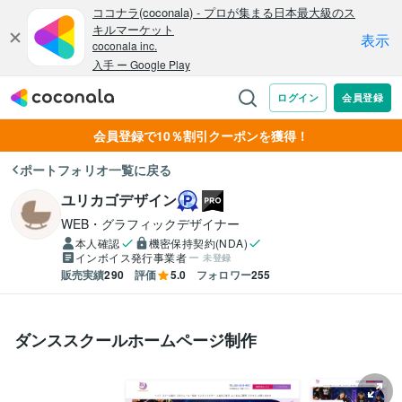
会員登録で10％割引クーポンを獲得！
ポートフォリオ一覧に戻る
ユリカゴデザイン
WEB・グラフィックデザイナー
本人確認
機密保持契約(NDA)
インボイス発行事業者
未登録
販売実績
290
評価
5.0
フォロワー
255
ダンススクールホームページ制作