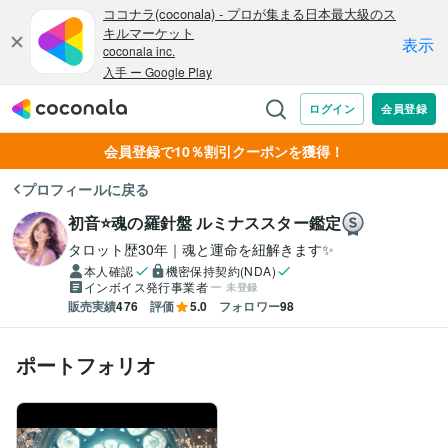
会員登録で10％割引クーポンを獲得！
プロフィールに戻る
初音⭐️魂の羅針盤 ルミナススター鑑定
タロット歴30年｜魂と運命を紐解きます✨
本人確認
機密保持契約(NDA)
インボイス発行事業者
未登録
販売実績
476
評価
5.0
フォロワー
98
ポートフォリオ