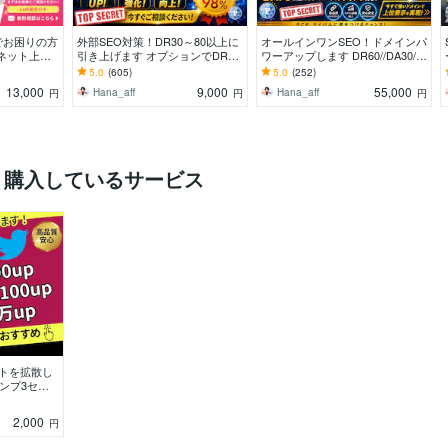
でお困りの方
外部SEO対策！DR30～80以上に
オールインワンSEO！ドメインパ
 ネット上で
引き上げます オプションでDR40,
ワーアップします DR60//DA30/T
の方への【逆
DR50,DR60,DR70以上も可能
F30/＆スーパーバックリンク構
5.0
(605)
5.0
(252)
築！
13,000
9,000
55,000
Hana_aff
Hana_aff
円
円
円
く購入しているサービス
イートを拡散し
インプ3セッ
一増加にどう
2,000
円