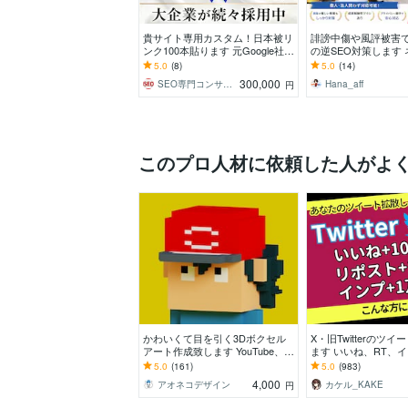
貴サイト専用カスタム！日本被リ
誹謗中傷や風評被害
ンク100本貼ります 元Google社員
の逆SEO対策します
提供！最先端の外部SEO日本被リ
の嫌がらせでお困り
5.0
(8)
5.0
(14)
ンク対策！
SEO対策】です。
300,000
SEO専門コンサルタント
Hana_aff
円
このプロ人材に依頼した人がよ
かわいくて目を引く3Dボクセル
X・旧Twitterのツ
アート作成致します YouTube、Ti
ます いいね、RT、
kTok、SNSアイコン等にオスス
ト増加！！フォロワ
5.0
(161)
5.0
(983)
メ
ぞ
4,000
アオネコデザイン
カケル_KAKE
円