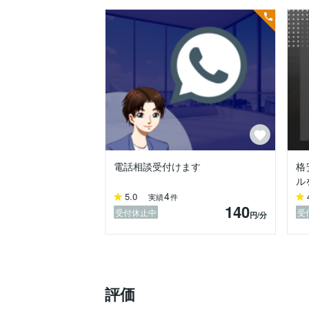
電話相談受付けます
格
ル
4
5.0
実績
件
140
受付休止中
受
円
/分
評価