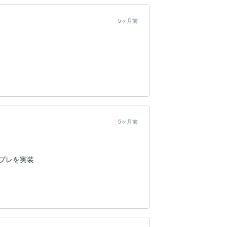
5ヶ月前
5ヶ月前
ンプレを実装