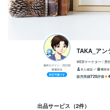
TAKA_ア
WEBマーケター
男
最終ログイン：
22日前
本人確認
機密保
稼働状況
対応可能です
725
4
販売実績
評価
出品サービス（2件）