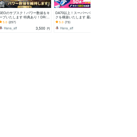
SEOのサブスク！パワー数値をキ
DA70以上！スーパーバックリン
トラストフロー「
ープいたします 特典あり！DR/U
クを構築いたします 最高品質の
上に引き上げます
R/DA/TF等の指標を維持し続けま
バックリックを50本～700本まで
能！Google上
5.0
(257)
5.0
(73)
5.0
(126)
す！
構築します
3,500
9,000
Hana_aff
Hana_aff
Hana_aff
円
円