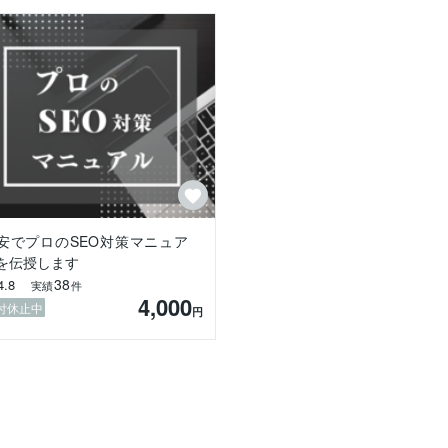
安でプロのSEO対策マニュア
を伝授します
38
4.8
実績
件
4,000
付休止中
円