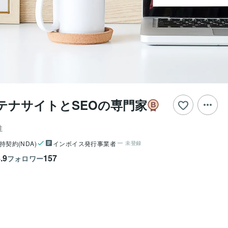
ンテナサイトとSEOの専門家
性
持契約(NDA)
インボイス発行事業者
未登録
.9
157
フォロワー