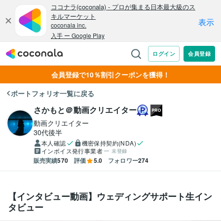
会員登録で10％割引クーポンを獲得！
ポートフォリオ一覧に戻る
さかもと＠動画クリエイター
動画クリエイター
30代後半
本人確認
機密保持契約(NDA)
インボイス発行事業者
未登録
販売実績
570
評価
5.0
フォロワー
274
【インタビュー動画】ウェディングサポート生イン
タビュー