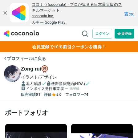
会員登録で10％割引クーポンを獲得！
プロフィールに戻る
Zong rui
イラスト/デザイン
本人確認
機密保持契約(NDA)
インボイス発行事業者
未登録
販売実績
61
評価
5.0
フォロワー
74
ポートフォリオ