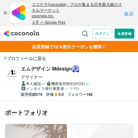
会員登録で10％割引クーポンを獲得！
プロフィールに戻る
エムデザイン Mdesign
デザイナー
本人確認
機密保持契約(NDA)
インボイス発行事業者
未登録
販売実績
570
評価
5.0
フォロワー
186
ポートフォリオ