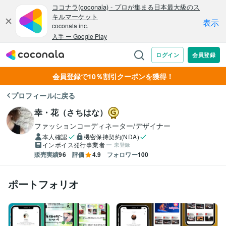
会員登録で10％割引クーポンを獲得！
プロフィールに戻る
幸・花（さちはな）
ファッションコーディネーター/デザイナー
本人確認
機密保持契約(NDA)
インボイス発行事業者
未登録
販売実績
96
評価
4.9
フォロワー
100
ポートフォリオ