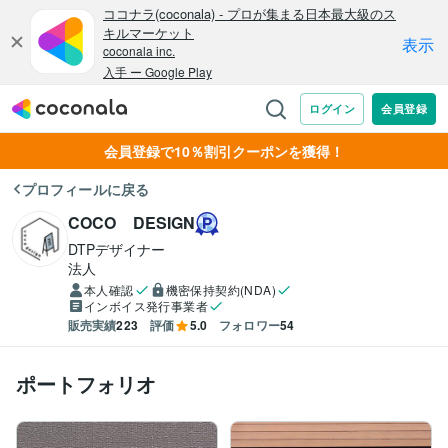
会員登録で10％割引クーポンを獲得！
プロフィールに戻る
COCO DESIGN
DTPデザイナー
法人
本人確認
機密保持契約(NDA)
インボイス発行事業者
販売実績
223
評価
5.0
フォロワー
54
ポートフォリオ