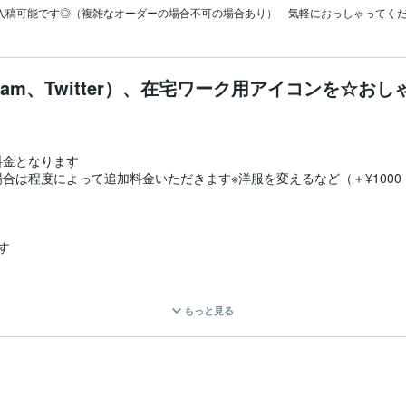
に入稿可能です◎（複雑なオーダーの場合不可の場合あり）　気軽におっしゃってく
tagram、Twitter）、在宅ワーク用アイコンを☆お
金となります

は程度によって追加料金いただきます※洋服を変えるなど（＋¥1000 


もっと見る
かかる場合あります

ィール画像
