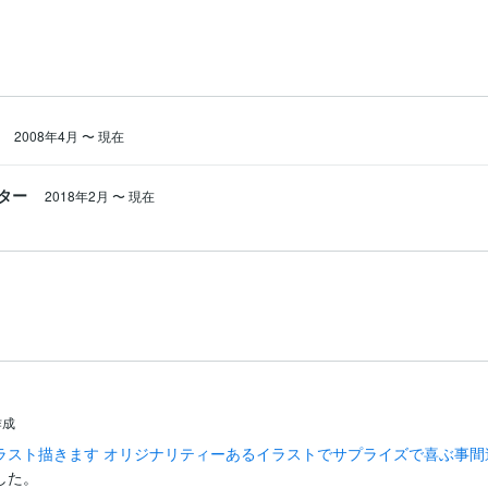
ス
2008年4月
〜
現在
ター
2018年2月
〜
現在
作成
ラスト描きます オリジナリティーあるイラストでサプライズで喜ぶ事間
た。
