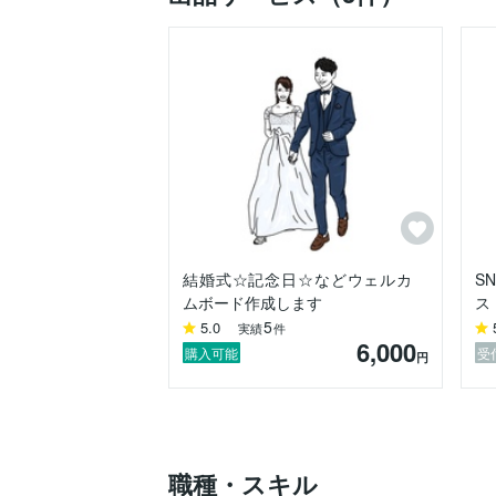
・誕生日プレゼント用オリジナルイラスト
・記念日等のペア〇〇のイラスト

・メッセーカード、オリジナルDM

【キャンセルついて】

1、購入後3日間ご連絡が無い場合はキャ
2、複数回の修正を以てしても、ご要望に
【有料オプション】

1.文字入れ＋1000円

2.人物追加1人につき＋1000円

3.背景（複雑すぎるもの不可）＋100 0円

4.装飾品、ペット1匹につき＋1000円

結婚式☆記念日☆などウェルカ
S
ムボード作成します
ス
※その他上記記入以外で気になる点ありま
5
5.0
実績
件
6,000
・・・・・・・・・・・・・・・・・・・
購入可能
受
円
#贈り物#プレゼント#ギフト#結婚式#ウ
真#アート#ポップ#オシャレ#絵画#プロ
タ#アイコン#Twitter#ツイッター#L
プル#サプライズ#ウェルカムボード#ロゴ
職種・スキル