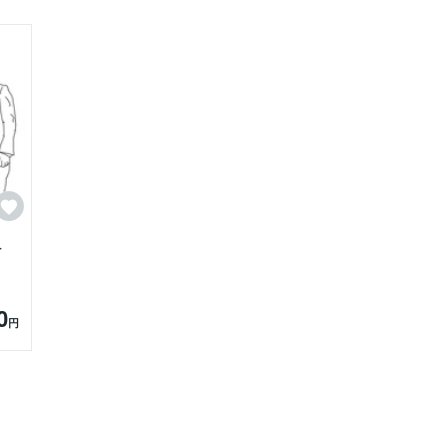
イ
0
円
供#子ども#アニバーサリー#夫婦#家族#写
#プチギフト#卒業#入学#友達#車#インス
ーダーメイド#オリジナル#お洒落#線画#シン
産祝い#結婚祝い