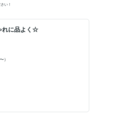
ださい！
しゃれに品よく☆
〜）
