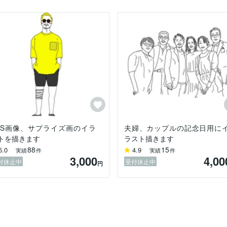


ンセル扱いにさせていただきます

沿えなかった場合は取引中止とさせていただきます

NS画像、サプライズ画のイラ
夫婦、カップルの記念日用に
トを描きます
ラスト描きます
したらお気軽にご相談下さい

88
15
5.0
4.9
実績
件
実績
件
3,000
4,00
・・・・・・

付休止中
受付休止中
円
ェディング#ベビーイラスト#記念日#母の日#父の日#結婚記念日#恋人子
フ画像#サムネイル#画像#ウェルカムボード#ウェルカムスペース#前撮り
INE#アカウント#プロフィール#プロフ画像#ヘッダー#名刺#ポスター#オ
#セルフィー#デッサン#カード#ブログ#トップ画像#入学式#卒業式#出