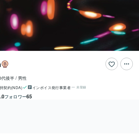
n
0代後半
男性
持契約(NDA)
インボイス発行事業者
未登録
.0
65
フォロワー