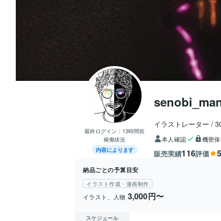
senobi_ma
イラストレーター
3
最終ログイン：
13時間前
本人確認
機密保
稼働状況
内容によります
116
5
販売実績
評価
納品ごとの予算目安
イラスト作成・漫画制作
3,000円〜
イラスト、人物
スケジュール