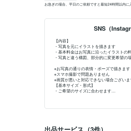
お急ぎの場合、平日のご依頼ですと最短24時間以内
SNS（Ins
【内容】

・写真を元にイラストを描きます

・基本料金はお写真に沿ったイラストの料
・写真と違う構図、部分的に変更希望の場合
※お写真の通りの表情・ポーズで描きます

※スマホ撮影で問題ありません

※画質が悪いと対応できない場合ございます
【基本サイズ・形式】

・ご希望のサイズに合わせます

・形式:pdf.jpg.png.psd

【納期】

・シンプルイラストであれば約2.3日以内

・最短24時間以内に仕上げます。別途料金
【用途】

・Instagram、LINE等アイコン、プロフ
出品サービス（3件）
・結婚式ウェルカムボード
