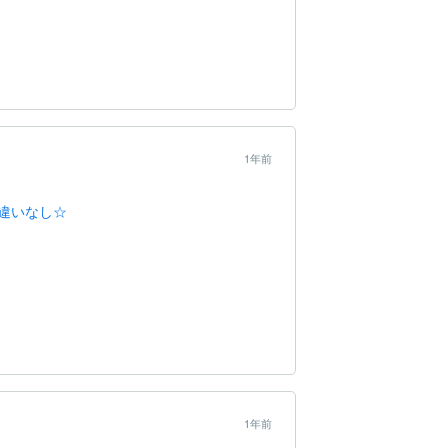
1年前
違いなし☆
1年前