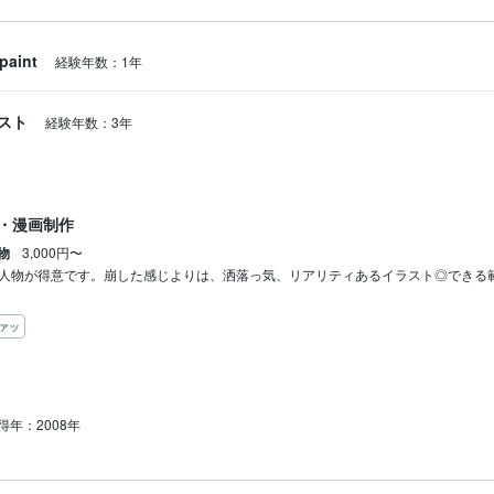
spaint
経験年数：1年
スト
経験年数：3年
・漫画制作
物
3,000円〜
ン人物が得意です。崩した感じよりは、洒落っ気、リアリティあるイラスト◎できる
ァッ
得年：2008年