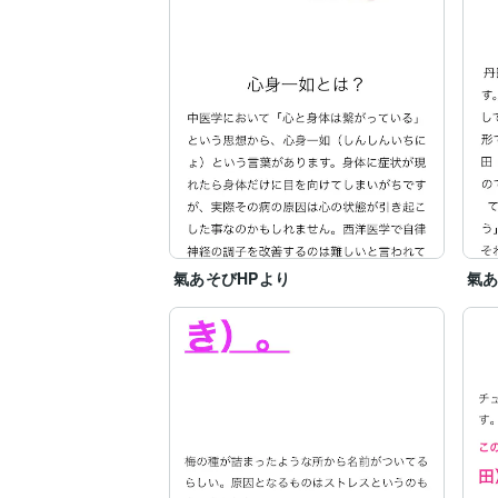
氣あそびHPより
氣あ