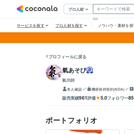
プロフィールに戻る
氣あそび
氣功師
本人確認
機密保持契約(NDA)
961
5.0
85
販売実績
評価
フォロワー
ポートフォリオ