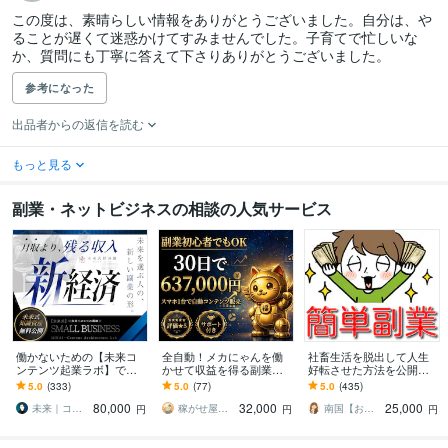
この度は、素晴らしい情報をありがとうございました。自分は、や
ることが遅くて迷惑かけてすみませんでした。子育てで忙しいな
か、質問にも丁寧に答えて下さりありがとうございました。
参考になった
出品者からの返信を読む
もっと見る
副業・ネットビジネスの相談の人気サービス
働かないための【未来コ
全自動！メカにゃんを働
社畜生活を脱出して人生
ンテンツ起業ラボ】であ
かせて収益を得る副業教
好転させた方法を公開し
ります 初心者副業→スモ
えます スマホ１台｜超初
ます ツールで自動化→底
5.0
(333)
5.0
(77)
5.0
(435)
ール起業×実践AIスキル獲
心者向け｜放置型副業｜
辺人生から解放されて理
80,000
32,000
25,000
得／自動／スマホ
自動コンテンツ販売
想の生活♪
未来｜コンテンツ起業ラボ
稼がせ屋まさる｜プロマーケター｜２冠達成
南国【おうち副業で月収100万】
円
円
円