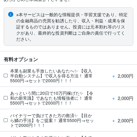
※本サービスは一般的な情報提供・学習支援であり、特定
の金融商品の売買を勧誘したり、収入・利益・成果を保
証するものではありません。投資には元本割れ等のリス
クがあり、最終的な投資判断はご自身の責任で行ってく
ださい。
有料オプション
本業も副業も手放したいあなたへ✨ 【収入
＋
2,000円
半自動システム】で収入を得る方法！ 通常
5500円→セットで2000円！！！
あっという間に20日で10万円稼げた✨ 【令
＋
2,000円
和の新常識】であなたも情報強者に！ 通常
5500円→セットで2000円！！！
バイナリーで負けてきた方の救済✨ 【目か
＋
2,000円
ら鱗の手法】をご提案！ 通常5500円→セッ
トで2000円！！！