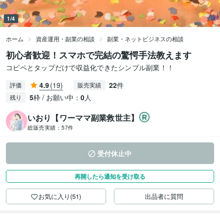
1/4
ホーム
資産運用・副業の相談
副業・ネットビジネスの相談
初心者歓迎！スマホで完結の驚愕手法教えます
コピペとタップだけで収益化できたシンプル副業！！
4.9
(19)
22
件
評価
販売実績
5
枠 / お願い中：
0
人
残り
いおり【ワーママ副業救世主】
総販売実績：
57件
受付休止中
再開したら通知を受け取る
お気に入り(51)
出品者に質問