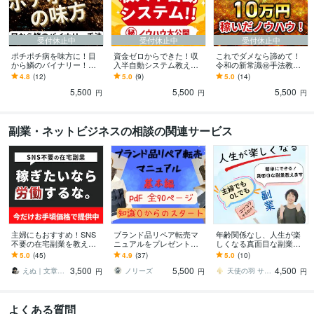
受付休止中
受付休止中
受付休止中
ポチポチ病を味方に！目
資金ゼロからできた！収
これでダメなら諦めて！
から鱗のバイナリー！教
入半自動システム教えま
令和の新常識㊙︎手法教え
えます こんなのアリな
す 【保存版】収入の柱を
ます 初心者でも20日で10
4.8
(12)
5.0
(9)
5.0
(14)
の！？あなたの概念覆す
増やせたノウハウ大公開
万円稼げたノウハ
5,500
5,500
5,500
驚きの手法がここにある
ウ！！！
円
円
円
副業・ネットビジネスの相談の関連サービス
主婦にもおすすめ！SNS
ブランド品リペア転売マ
年齢関係なし、人生が楽
不要の在宅副業を教えま
ニュアルをプレゼントし
しくなる真面目な副業教
す AI｜自動化｜スマホ｜n
ます PDF全90ページ！知
えます ✅主婦でも簡単に
5.0
(45)
4.9
(37)
5.0
(10)
ote｜初心者｜仕組み｜ブ
識ゼロから出品まで詳し
✅時代に左右されない副業
3,500
5,500
4,500
ログ
く解説。
でコツコツ稼ぐ方法
えぬ｜文章を起点に売上最大化
ノリーズ
天使の羽 サリー⭐️
円
円
円
よくある質問