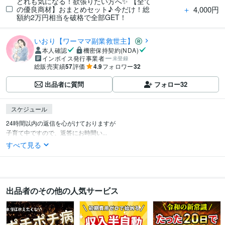
どれも気になる！欲張りたい方へ✨ 【全て
＋
4,000円
の優良商材】おまとめセット♪ 今だけ！総
額約2万円相当を破格で全部GET！
いおり【ワーママ副業救世主】
本人確認
機密保持契約(NDA)
インボイス発行事業者
未登録
総販売実績
57
評価
4.9
フォロワー
32
出品者に質問
フォロー
32
スケジュール
24時間以内の返信を心がけておりますが

子育て中ですので、返答にお時間い...
すべて見る
出品者のその他の人気サービス