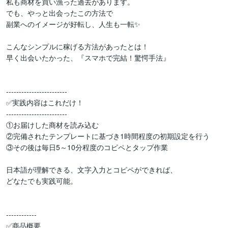
私も商材を買い漁った過去があります。

でも、やっと出会ったこの方法で

副業へのイメージが好転し、人生も一転✨

こんなシンプルに稼げる方法があったとは！

早く出会いたかった、『スマホで完結！驚愕手法』

------------------------

✅実践内容はこれだけ！

------------------------

①お届けした商材を読み込む

②完備されたテンプレートに基づき1時間程度の初期設定を行う

③その後は毎日5～10分程度のコピペとタップ作業

日本語が理解できる、文字入力とコピペができれば、

どなたでも実践可能。

------------

✅商品概要
