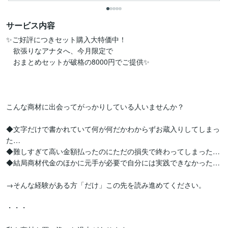
サービス内容
✨ご好評につきセット購入大特価中！

　欲張りなアナタへ、今月限定で

　おまとめセットが破格の8000円でご提供✨

こんな商材に出会ってがっかりしている人いませんか？

◆文字だけで書かれていて何が何だかわからずお蔵入りしてしまっ
た…

◆難しすぎて高い金額払ったのにただの損失で終わってしまった…

◆結局商材代金のほかに元手が必要で自分には実践できなかった…

→そんな経験がある方「だけ」この先を読み進めてください。

・・・
