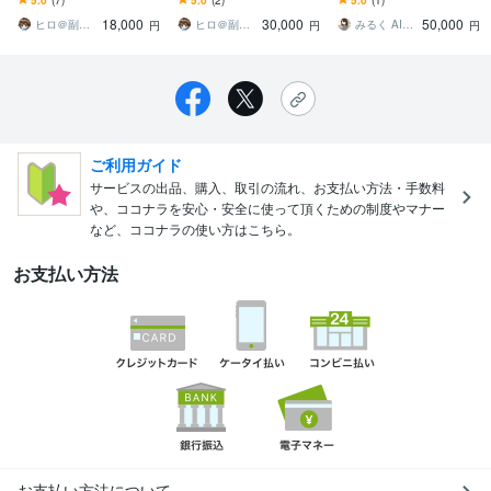
だけ｜コンテンツ量産｜
方●同業者●副業初心者★
K！面倒なコンテンツ作り
18,000
30,000
50,000
初心者｜AIツール｜
誰でも歓迎します！
は丸投げ
ヒロ＠副業wiki
ヒロ＠副業wiki
みるく AIネット副業の専門家
円
円
円
ご利用ガイド
サービスの出品、購入、取引の流れ、お支払い方法・手数料
や、ココナラを安心・安全に使って頂くための制度やマナー
など、ココナラの使い方はこちら。
お支払い方法
お支払い方法について