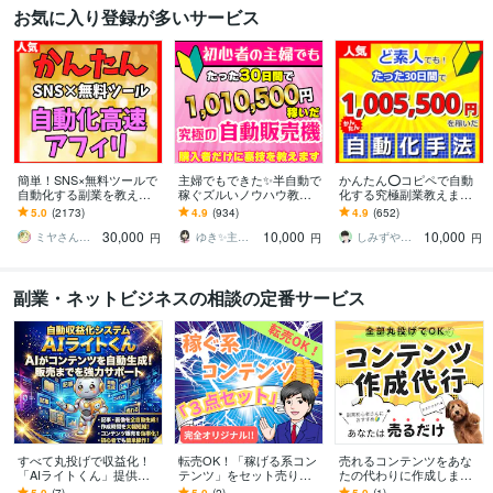
お気に入り登録が多いサービス
簡単！SNS×無料ツールで
主婦でもできた✨半自動で
かんたん⭕️コピペで自動
自動化する副業を教えま
稼ぐズルいノウハウ教え
化する究極副業教えます
す 【マンツーマンサポー
ます 3ステップで作成可
超ずるい⚠️スキル経験ゼ
5.0
(2173)
4.9
(934)
4.9
(652)
ト】3ステップ作業！仕組
能！ほぼ放置で稼ぐ前代
ロでもできる新世代の手
30,000
10,000
10,000
みを増産で加速化
未聞のおすすめ副業！
法【超入門編】
ミヤさん【ネットで月収450万円達成】
ゆき✨主婦でも月収100万円✨
しみずや＠自動化月収100万円
円
円
円
副業・ネットビジネスの相談の定番サービス
すべて丸投げで収益化！
転売OK！「稼げる系コン
売れるコンテンツをあな
「AIライトくん」提供し
テンツ」をセット売りし
たの代わりに作成します
ます 収益自動化｜コピペ
ます ●ネットで稼ぎたい
あなたは何もしなくてO
5.0
(7)
5.0
(2)
5.0
(1)