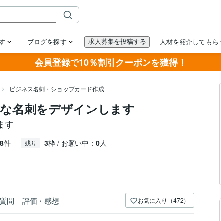
会員登録で10％割引クーポンを獲得！
ビジネス名刺・ショップカード作成
プな名刺をデザインします
ます
8
件
3
枠 / お願い中：
0
人
残り
質問
評価・感想
お気に入り（472）