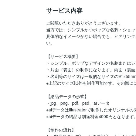
サービス内容
ご閲覧いただきありがとうございます。

当方では、シンプルかつポップな名刺・ショッ
具体的なイメージがない場合でも、ヒアリング
い。

【サービス概要】

・シンプル、ポップなデザインの名刺またはシ
・片面（表面）の制作になります。両面（裏面）
・名刺等のサイズは一般的なサイズの91×55m
※上記のサイズ以外も制作可能です。その際に
【納品データの形式】

・jpg、png、pdf、psd、aiデータ

※aiデータはIllustratorで制作したオリジナ
※aiデータの納品は別途料金4000円となります。
【制作の流れ】
