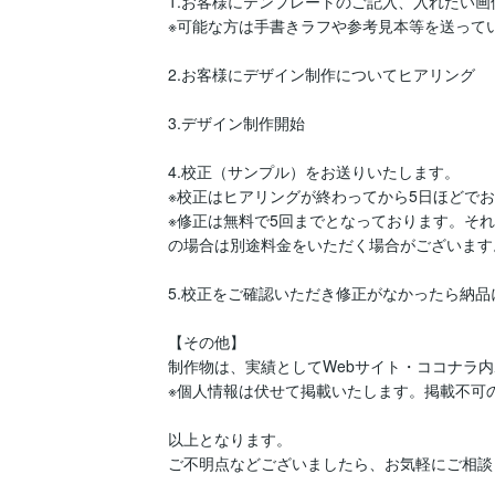
1.お客様にテンプレートのご記入、入れたい画
※可能な方は手書きラフや参考見本等を送ってい
2.お客様にデザイン制作についてヒアリング

3.デザイン制作開始

4.校正（サンプル）をお送りいたします。

※校正はヒアリングが終わってから5日ほどでお
※修正は無料で5回までとなっております。そ
の場合は別途料金をいただく場合がございます。
5.校正をご確認いただき修正がなかったら納品
【その他】

制作物は、実績としてWebサイト・ココナラ内
※個人情報は伏せて掲載いたします。掲載不可の
以上となります。

ご不明点などございましたら、お気軽にご相談