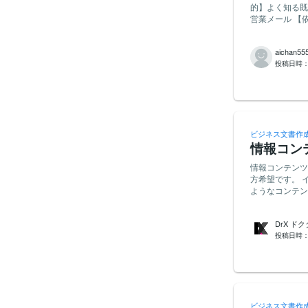
的】よく知る既
営業メール 【依頼背景】新製品の活用方法や販売先の告知としての販促活動を行うにあたり、PR
するための魅力
付のPPTの資
aichan55
のポテンシャル
投稿日時
調・内容ではな
いです。 【提案の際のお願い】兎に角お客様に「刺さる」「魅力的に映る」「反響がある」「返
信が来る」様、
ビジネス文書作
情報コン
情報コンテンツの作成をお願
方希望です。 インスタ・FB・Twitter・YouTube・ブログなどの集客方法に熟知している方 上記の
ようなコンテンツを
てくれる人を探しています。 応募の方は今までの
したか教えてください。 よろしくお願いいたします。 ＜
DrX ド
い。不要な部分や本メッ
投稿日時
できればと思います。 【目的】●●の際の●●に使用したいと思って
にあたり、●●のための●●が必
ご提示頂けます
ビジネス文書作