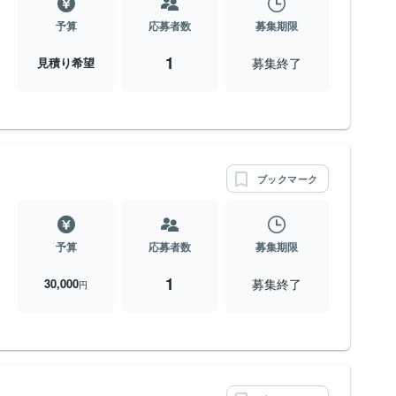
予算
応募者数
募集期限
1
募集終了
見積り希望
ブックマーク
予算
応募者数
募集期限
1
募集終了
30,000
円