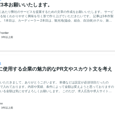
章3本お願いいたします。
にあたり弊社のサービスを提案するための文章の作成をお願いいたします。 サービ
短くわかりやすく興味を引く形で作り上げていただきたいです。 記事は3本作製
。 1本目は、カーディーラー 2本目は、観光地(協会、組合、自治体)ホテル、旅
など 3本目は、クラウドファンディング 文章は、1500文字程度で読みや
ております。 3本3000円でお願いいたします。 よろしくお願いいたしま
ntier
：
3年以上前
いいたします。
成
に使用する企業の魅力的なPR文やスカウト文を考え
。
まして、ありがとうございます。 単価などは設定が必須項目だったの
で入れております。内容や実績、条件によって金額は変えようと思っておりますの
は気にせずよろしくお願いします。 このたび、求人広告や求人サイト、
に弊社の求人を掲載することとなりして 自社の魅力的なPR文やスカウト
を考えなければいけないため 自分たちだけで作るより、プロのお力を
nn
的な文章が作れたらなと思って公開依頼をさせていただきました。 求職者の方
：
3年以上前
、おそらく大体の方が、自分がやっていけるかどうか。自分の能力やキャラクター
うか。という部分から入って、給料などの条件面を確認するかと思います。 しか