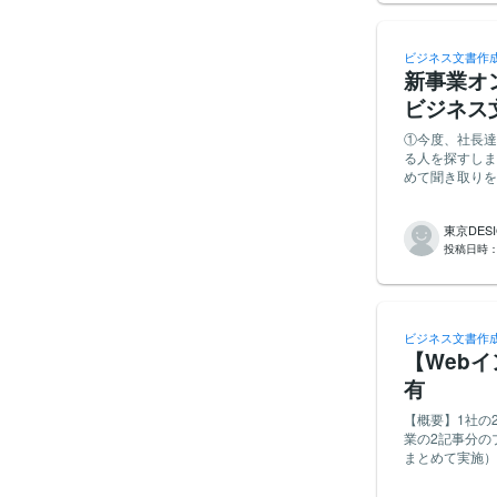
し、弊社の業種
何をやってるの
か、悩んでおります。 基本的には未経験募集で、専門的な3DC
ビジネス文書作
き、給料もかな
新事業オ
すく理解してもらえるかど
い。よろしくお
ビジネス
①今度、社長達
る人を探すしま
めて聞き取りをし
ます
東京DES
投稿日時
ビジネス文書作
【Web
有
【概要】1社
業の2記事分
まとめて実施
全体の構成 
いいたします。 【依頼背景】弊社のライター不足によるご協力依頼 【提案の