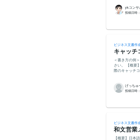
お待ちしており
ykコン
投稿日時
ビジネス文書作
キャッチ
＜書き方の例＞
さい。 【概要】会社のキャッチコピーについてお願いできればと思います。 【目的】会社広告の
際のキャッチコピーとして
もらって、キャ
内にむけてなの
げっちゅ
ーの作成をお願いしたいです。 会社名 常（
投稿日時
設計、不動産を手掛ける会社です 常に（つ
然別でも構いま
ビジネス文書作
和文営業メ
【概要】日本語