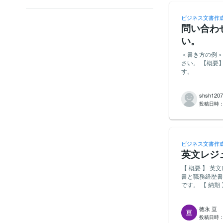
ビジネス文書作
問い合わ
い。
＜書き方の例＞
さい。 【概要】問い合わせフォームへの営業に使用するの文章についてお願いできればと思いま
す。
shsh1207
投稿日時
ビジネス文書作
英文レジ
【 概要 】 英文レジュメの
書と職務経歴書
です。 【 納期 】 発注後、２，３日を納期としてお願いします。成果物はワード形式ファイルでお
願いします。 【 契約金額(税抜) 】 10,000～15,000円くらいでお願いします。 【 重視する点・経
験 】 ・過去
徳永 亘
りします。 【 応募方法 】 ・簡単な自己紹介や実績をご提示ください。 ご質問がありましたら、
投稿日時
気軽にお問い合