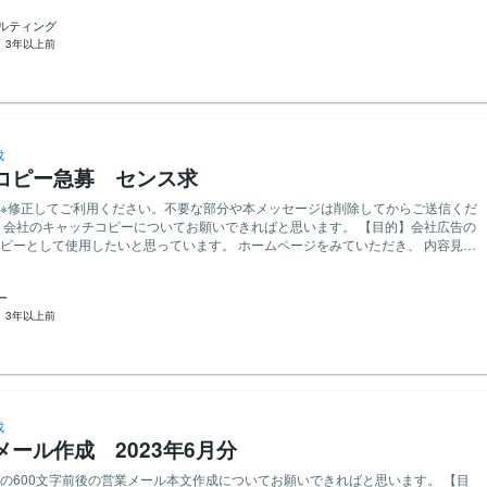
ます。
サルティング
：
3年以上前
成
コピー急募 センス求
※修正してご利用ください。不要な部分や本メッセージは削除してからご送信くだ
使用したいと思っています。 ホームページをみていただき、 内容見て
ッチコピーを作成お願いしたいです。 会社の意気込み、今のキャッチコピーが 社
で、 社外に向けて、お客様に向けてのセンスいい素敵なかっこいいキャッチコピ
ー
じょう） 太陽光、電気工事、蓄電池販売、建築、
：
3年以上前
ねに）をかけたキャッチコピーを考えていますが、 全
せん。
成
ール作成 2023年6月分
の600文字前後の営業メール本文作成についてお願いできればと思います。 【目