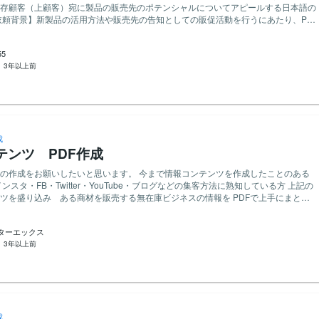
存顧客（上顧客）宛に製品の販売先のポテンシャルについてアピールする日本語の
的なプロフェッショナルな和文の営業メール作成が必要となりました。 一部、添
料をキャプチャや画像などほ本文自体に差し込み（添付だけではない）、 ビジネス
55
を探りたいです。 既存顧客・上顧客宛なので、いかにもメールマガジン風の論
：
3年以上前
く、また、堅苦し過ぎない、通常の日常的な営業メールのトーンで訴求していきた
配慮と工夫をして下さる様、お願いいたします。
成
テンツ PDF作成
いしたいと思います。 今まで情報コンテンツを作成したことのある
盛り込み ある商材を販売する無在庫ビジネスの情報を PDFで上手にまとめ
実績の提示・どのような情報コンテンツを作成
書き方の例＞※修正してご利用くださ
クターエックス
セージは削除してからご送信ください。 【概要】●●の●●についてお願い
：
3年以上前
います。 【依頼背景】●●を行う
要となりました。 【提案の際のお願い】提案される際は●●について
と検討がしやすいです。宜しくお願いいたします。
成