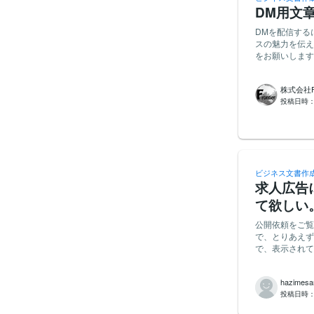
DM用文
DMを配信する
スの魅力を伝える
をお願いします
館、温泉、スーパー銭湯
すく簡潔なものを考え
株式会社Fro
す。 【提案の際のお願い】提案される際は、経歴等についてご提示頂けますと検討がしやすいで
投稿日時
す。宜しくお願
ビジネス文書作
求人広告
て欲しい
公開依頼をご覧いただき
で、とりあえず
で、表示されている金額
スカウトサービスなど
文、それに伴う返信文など
hazimesa
借りて、より魅力
投稿日時
が求人を見る際
を生かせるだろ