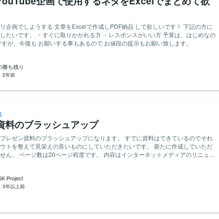
ouTube企画で使用するネタをExcelでまとめて欲
キリ企画でしようする 文章をExcelで作成しPDF納品 して欲しいです！ 下記の方に
いです。 ・すぐに取りかかれる方 ・レスポンスがいい方 予算は、はじめなの
ですが、今後も お願いする事もあるので お値段の提示もお願い致します。
％の勝ち残り
：
2年前
成
資料のブラッシュアップ
ン資料のブラッシュアップになります。 すでに資料はできているのでそれ
ウトを整えて見栄えの良いものにしていただきたいです。 新たに作成していただ
ンターネットメディアのリニュー
ルについて提案する内容になっ
Project
：
3年以上前