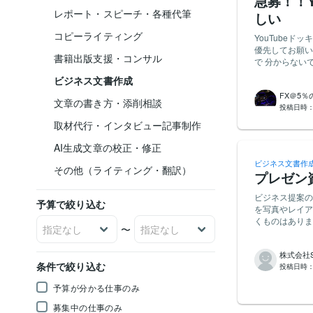
急募！！Y
レポート・スピーチ・各種代筆
しい
コピーライティング
YouTubeドッ
優先してお願いした
書籍出版支援・コンサル
で 分からない
ビジネス文書作成
FX＠5
文章の書き方・添削相談
投稿日時
取材代行・インタビュー記事制作
AI生成文章の校正・修正
ビジネス文書作
その他（ライティング・翻訳）
プレゼン
ビジネス提案のプレゼ
予算で絞り込む
を写真やレイア
くものはありません。 ページ数は20ページ程度です。 内容はイ
〜
アル案についてです。 サイトのエンタメコンテンツのリニューア
ています。
株式会社SK 
条件で絞り込む
投稿日時
予算が分かる仕事のみ
募集中の仕事のみ