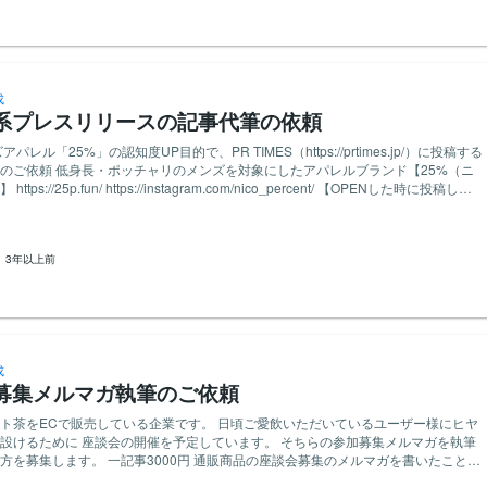
成
系プレスリリースの記事代筆の依頼
パレル「25%」の認知度UP目的で、PR TIMES（https://prtimes.jp/）に投稿する
にしたアパレルブランド【25%（ニ
OPENした時に投稿した
tps://prtimes.jp/main/html/rd/p/000000004.000091275.html 【目的】 認知度
女性でもビッグシルエットをかわいく女性らしく着れるという内容の記事を執筆を
いです。 こちらから女性モデルで撮影した写真提供できます （Tシャツ・カーデ
：
3年以上前
ィガン着用） 他必要情報などございましたらご質問いただけますと幸いです
成
募集メルマガ執筆のご依頼
販売している企業です。 日頃ご愛飲いただいているユーザー様にヒヤ
めに 座談会の開催を予定しています。 そちらの参加募集メルマガを執筆
00円 通販商品の座談会募集のメルマガを書いたことが
応募の際は今までの経歴や携わった仕事を記載ください。