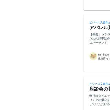
ビジネス文書作
アパレル
【概要】 メンズア
ための記事制作のご依頼 低身長・ポッチャリのメンズを対象
コパーセント）】 https://25p.fun/ https://instagram.com/nico_percent/ 【
PR TIMESの記事】 ht
を高めるため、
nishihato
していただきた
投稿日時
ビジネス文書作
座談会の
弊社はダイエット茶をECで
リングの機会を設けるた
していただける方を募集します。 一記事30
ある経験者の方を今回募集します。 ご