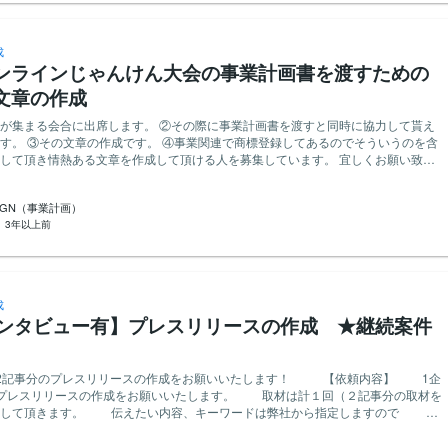
としては、CADオペレーターや建築設定という、一般的に見ると何をやるのか、
かもわからない業種なので、なかなかどのように求職者の方々に伝えればよいの
Gの知識も身につけることがで
成
り良い方かと思うので、あとは本当にどうこの仕事と条件をより良い形でわかりや
ンラインじゃんけん大会の事業計画書を渡すための
うかだと思っております。 どうか、文章のプロのお力をお貸しくださ
願いします。
文章の作成
が集まる会合に出席します。 ②その際に事業計画書を渡すと同時に協力して貰え
す。 ③その文章の作成です。 ④事業関連で商標登録してあるのでそういうのを含
て頂き情熱ある文章を作成して頂ける人を募集しています。 宜しくお願い致し
IGN（事業計画）
：
3年以上前
成
インタビュー有】プレスリリースの作成 ★継続案件
の2記事分のプレスリリースの作成をお願いいたします！ 【依頼内容】 1企
のプレスリリースの作成をお願いいたします。 取材は計１回（２記事分の取材を
）して頂きます。 伝えたい内容、キーワードは弊社から指定しますので ・
・企業への取材（オンラインにて実施） ・記事の作成 ・修正 をお願
際のお願い】過去