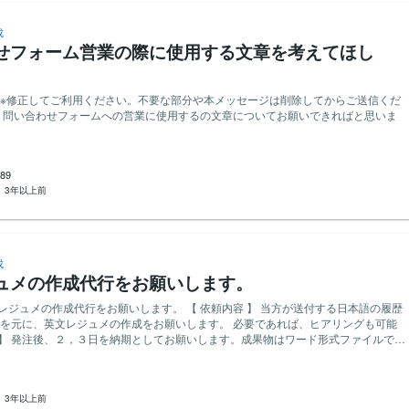
成
せフォーム営業の際に使用する文章を考えてほし
※修正してご利用ください。不要な部分や本メッセージは削除してからご送信くだ
89
：
3年以上前
成
ュメの作成代行をお願いします。
作成代行をお願いします。 【 依頼内容 】 当方が送付する日本語の履歴
を元に、英文レジュメの作成をお願いします。 必要であれば、ヒアリングも可能
に翻訳者として経験・実績がある方 ・google翻訳などの翻訳ツールによる作成はお断
：
3年以上前
わせください。応募をお待ちしております！