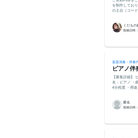
を制作しており
の土台（コード
納品をお願いします。 メインテーマのメロディは、自分自身
⸻ 制作したい楽曲 タイトル（仮） Dream : The Beginning ⸻ コンセプト テーマは 「夢
くだもの
へ向かう最初の一歩」 夢が叶った瞬間ではなく、 「やってみよう。
投稿日時
ク 期待 少しの不安 そして未来への希望を描いた作品です。 ⸻ 楽曲イメージ 目指しているの
は 映画のオープニングテーマのようなインストゥルメンタル。 物語が始まるようなワクワク感、
思わず前へ歩き出した
奏する予定のため、 ジャズのハーモニーやグルーヴを感じられる作品に
ただし、 いわゆるジャズスタンダードやブルージーな雰囲気ではなく、 映画音楽のような物語
性、 ポップスのような親しみやすいメロディを持つ オリジナルジャズ を目指しています。 ⸻
楽器演奏・伴奏
世界観 ・朝日 ・新しい一日の始まり ・風 ・自然 ・光 ・希望 ・冒険 ・未来 ・物語の始まり
ピアノ伴
⸻ 雰囲気 ・明るい ・透明感 ・温かい ・キラキラ ・爽やか ・ドラマチック ・前向き ・映画
音楽のようなスケール感 ⸻ 避けたいイメージ ・夜のジャ
【募集詳細】 
難解でマニアックなジャズ ・暗い雰囲気 ・テクニッ
名：ピアノ ・
ノサックス（またはクラリネット） ・ピア
4分程度 ・用
パーカッションも歓迎です。 ⸻ お願いしたい内
【重視する点・
曲構成 ・アレンジ ・リズム ・デモ音源 ・仮メロディ（イメージ共有程度） をご提案いただける
や表現がお手本として分かり
と嬉しいです。 その後、自分でメインテーマのメロディを制作していきたいと考えていま
⁠匿名
ォリオがござい
⸻ 特に大切にしたいこと 派手なコード進行ではなく、 メロディが乗った瞬間に景色が見える
投稿日時
知らせください
ようなコード進行 を求めています。 聴いた人が 「何か新しいことを始めてみよう
す。恐れ入ります
ちになれる作品を目指しています。 ⸻ 
ら、お気軽にお
ジャンル ・参考音源 ・制作期間 ・お見積り ⸻ 最後に この曲は一度きりのイベントのためで
はなく、 今後も長く演奏し続ける代表曲として育てていきたいと考えています。 そのため、「○○
風」のコピーではなく、 コンセプトから一緒にオリジナル