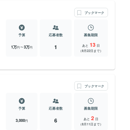
ブックマーク
予算
応募者数
募集期限
13
あと
日
1
1万
3万
〜
円
円
（8月22日まで）
ブックマーク
予算
応募者数
募集期限
2
あと
日
6
3,000
円
（8月11日まで）