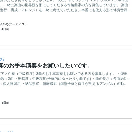
、一緒に楽曲の世界観を形にしてくださる作編曲家の方を募集しています。 楽曲
進行・構成・アレンジ）を一緒に考えていただき、本番にも使える形で伴奏音源の
で制作したいと考えています。
好きのアーティスト
」 そう決意した瞬間の ワクワ
：
4日前
くなるような高揚感を表現したいです。 ⸻ ジャンル ジャズフェスで演
したいと考えています。
代行
奏のお手本演奏をお願いしたいです。
ズバー ・ブルース色が強い作品 ・
ピアノ伴奏（中級程度）2曲のお手本演奏をお願いできる方を募集します。 ・楽器
ク重視の楽曲 ⸻ 編成イメージ ・ソプラ
曲数：2曲 ・難易度：中級程度(全体的にゆったりな曲です) ・曲の長さ：各曲約3～
ノ ・ウッドベース ・ブラシドラム 必要に応じて自然な
途：個人練習用 ・納品形式：俯瞰撮影（鍵盤全体と両手が見えるアングル）の動画
容 コンセプトをもとに、 ・コード進行 ・楽
経験】 ・ピアノ演奏の実績・経験がある方 ・楽譜を正確に演奏できる方 ・テンポ
やすい演奏ができる方 【応募時のお願い】 ・過去の実績やポートフ
す。
ましたら、簡単にご提示ください。 ・お見積もり金額と納期の目安をあわせてお
：
4日前
。 ※予算に限りがあるため、お見積もりが高額となる場合はご依頼が難しくなりま
。」 そんな気持
が、ご理解いただける方のみご応募をお願いいたします。 ご質問がありました
ご提案時に教えていただきたいこと ・制作実績 ・得意
問い合わせください。 ご応募をお待ちしております。
の音楽を生み出してくださる方とのご
縁を楽しみにしています。 よろしくお願いいたします。