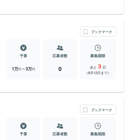
ブックマーク
予算
応募者数
募集期限
3
あと
日
0
1万
3万
〜
円
円
（8月12日まで）
ブックマーク
予算
応募者数
募集期限