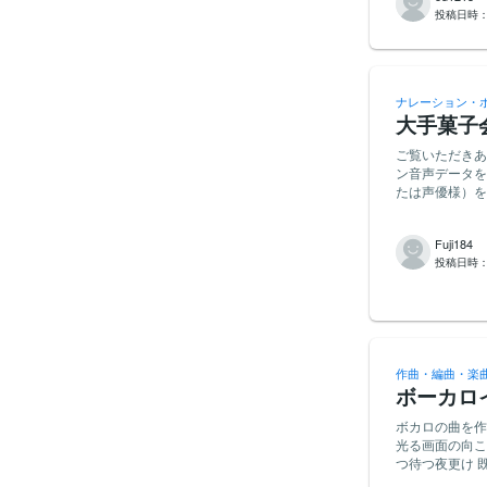
投稿日時
内で選択できる
ます。 【求めている声】 ・個人開発者によるアプリです。募集する声優さんについても、プロア
マ、これまでの
聞こえる男性ボ
ー属性（高音・
ナレーション・
方からのご応募
大手菓子
っかり表現できる方 【実際の利用方法】 添付のurlに（Ｘ投稿）に、ア
例がありますので参考にしてください。
ご覧いただきあ
クローンに使用
ン音声データを作成して
アプリ・Webサービ
たは声優様）を
とをご理解・ご了承いた
わせた丁寧で高
ひご応募くださ
固くお断りしております。 ■ ナレーション原稿分量 スペー
Fuji184
事内容 概要:
投稿日時
の言語を入れる：
秒） 納品形式: MP
ブスピーカー、
オーディオイン
方 動画の各シ
（またはポート
作曲・編曲・楽
NGとさせていただきます。 ■ 報酬 【各言語10,00
ボーカロ
ステム手数料込・税別）】 ■ 納期 原稿お渡し後、3日以
を添えてご連絡
ボカロの曲を作っ
績リンク） 使
光る画面の向こう
ご質問等ござい
つ待つ夜更け 既
募を心よりお待ちしております！ 【必須条
温度は知らない 声
音・イントネー