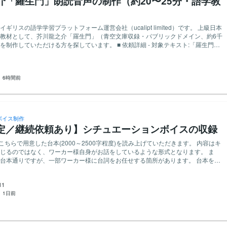
介「羅生門」朗読音声の制作（約20〜25分・語学教
リスの語学学習プラットフォーム運営会社（ucalipt limited）です。 上級日本
教材として、芥川龍之介「羅生門」（青空文庫収録・パブリックドメイン、約6千
いただける方を探しています。 ■ 依頼詳細 - 対象テキスト:「羅生門」
します） - 想定尺: 約20〜25分 - 読み方: 自然で聞き取りやす
ない標準的なペース（学習者向けのため、標準語で自然かつ正確な発音を重視。過
平坦すぎない自然な抑揚を希望します） - 録音環境: 静かな環境で、ノイ
：
6時間前
以上）またはそれに準ずる高音質形式。
分割は不要、一本または数本で結構です - 修正: 読み間違い箇所の部分的
録
読み
録音を数名の候補者にお願いする予定です。サンプルは有償（一律）でお支払いし
ボイス制作
定／継続依頼あり】シチュエーションボイスの収録
pt limited）に独占的・永続的・全世界を対象とした取消不能の利用許諾（改変・配
を含む）をお願いします。著作権の譲渡ではありません - 用途: 語学学習教材
動画・音声・配信プラットフォーム等、形式・地域・期間の制限なし）。商用利用
じるのではなく、ワーカー様自身がお話をしているような形式となります。 ま
台本通りですが、一部ワーカー様に台詞をお任せする箇所があります。 台本を読
内容は事前にご確認いただけます） - ご希望があればクレジット（お名前
キャストトーク(収録の感想)も収録していただきます。 納品物は公開や販売用では
時に、上記をまとめた簡単な同意書（1ページ・日英
優やナレーターなど、声のお仕事を
容 - お見積もり金額と納期 - ナレーション・
11
信や音楽など、声を使った活動をしている方 ・コンデンサーマイク等の音
です） 学習者が「全部聞き取れた」と感じられる、丁寧な朗
：
1日前
材をお持ちの方(PC内臓マイクやピンマイク、スマホの録音機能はNG) 【 応募
読を楽しみにしています。 どうぞよろしくお願いいたします。
対応いたします