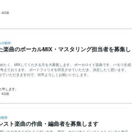
ない赤い糸 会えない時間も君を想って 画面越しに恋をした 「また明日ね」の一
境（マイク、録音ソフト等）が整っており、高品質な音声データを納品できる方。
夜でも眠れたんだ 遠く離れたこの世界で 君だけが僕の居場所だった 2番 少しずつ
確に理解し実行できる能力をお持ちの方。 【歓迎条件】 ・菓子や食品関連
：
3日前
も通話も宝物 だけど本当の君の手を まだ一度も知らなくて 不安になるたび笑っ
経験をお持ちの方。 ・プロのナレーターとしての活動実績をお持ちの方。 ・納期
 その優しさが苦しいほど 愛しくなっていく ラスサビ 0と1で始まった恋は
なコミュニケーションが取れる方。 ・動画制作や音声編集に関する基本的な知識
れても 君と過ごした毎日は全部 確かに心に残ってる もしもいつか会える日に
を呼ぶよ 画面越しじゃ伝えきれない 「好き」を君に届けたい アウトロ 電源を
ない 君との時間はこの胸に 次に画面が光る時も 「おかえり」って笑っていて 来世
カロ制作
た楽曲のボーカルMIX・マスタリング担当者を募集し
めたく、MIXしてくださる方を大募集します。 ボーカロイド楽曲です。ハモリ生成
考えております。 ポートフォリオを拝見させていただき、決定したく思います。
せていただきますので、何卒よろしくお願いいたします。
と申します。
：
4日前
曲制作
ンスト楽曲の作曲・編曲者を募集します
りがとうございます。 現在、オリジナルインストゥルメンタル作品