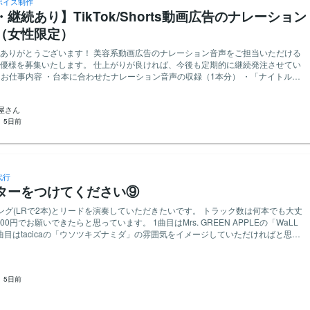
ボイス制作
継続あり】TikTok/Shorts動画広告のナレーション
（女性限定）
す！ 美容系動画広告のナレーション音声をご担当いただける
す。 仕上がりが良ければ、今後も定期的に継続発注させてい
ーニングルーティン」の2パート ※正式発注後の本納品時は、詳細な台本をお渡し
告屋さん
nstagram.com/kaaaa__228/reel/DanEUKGwxXk/
：
5日前
stagram.com/kaaaa__228/reel/DbVhj5bJqMd/ https://www.instagram.com/reel/DY6-
rce=ig_web_copy_link&igsh=NTc4MTIwNjQ2YQ== ・上記Instagram動画のキ
可能な限り完コピでお願いいたします。 ・設定は「51歳キャバ嬢」となります。
50代っぽさ（落ち着きや年相応のニュアンス）が出せるとベストです。（難しけ
でOKです！） ・特に関西弁のイントネーションや語尾の特徴・抑揚を意識してく
代行
ターをつけてください⑨
品時は、指定形式（データリンク等）にてご納品いただきます。 ※トライアル提出
で問題ありません。 ■ 応募方法・応募条件（重要） ご応募の際は、
ング(LRで2本)とリードを演奏していただきたいです。 トラック数は何本でも大丈
原稿をテスト音声として録音し、添付してお送りください。 （※矢印 ⬆️ ⬇️ は語尾
いできたらと思っています。 1曲目はMrs. GREEN APPLEの「WaLL
なります） 【トライアル原稿】 ーーーーーーーーーーーーーー
 2曲目はtacicaの「ウソツキズナミダ」の雰囲気をイメージしていただければと思い
ーーーーーーーーーー 21歳キャバ嬢 あ、間違えた 51歳キャバ嬢のナイトルーテ
再現率でお願いします) 【目的】 ニコニコ動画での音源公開 【提案の際
髪の毛乾かすのバリだるい〜 ⬆️ シミを消したいからヒルナンデスで紹介されてたコレ使
「商用利用✔︎著作権譲渡✔︎」の方限定でお願い致します。 ・演奏者のお名前を公開
 もっと早く買えば良かったってバリ後悔〜 ⬇️ 10歳は若返った気がする〜私バリ可愛
申し付けください。 ・音割れにご注意ください。 ・イメージの違いや不備があっ
ーーーーーーーーーーーーーーーーーーーーーーーーーーーー 【応募時に入力いた
：
5日前
やり直しをするのは大変だと思いますので「こんな感じ」という簡単なデモを最初
だきイメージを擦り合わせながらできたら幸いです。 よろしくお願いいたし
のURL） ・納期の目安 皆様からのご応募を心よりお待ちしております！