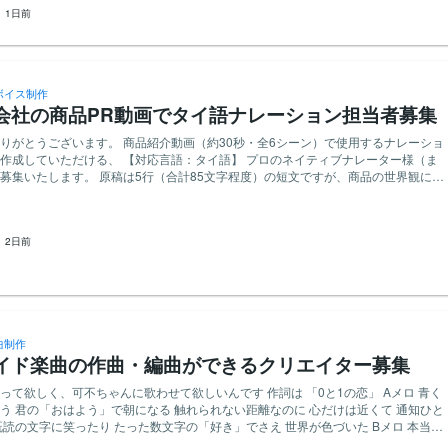
：
1日前
キャラクターの音声として弊社が使用します。 - ボイスのCVはゲーム内に明記し
実績問いません！ ・応募時点で、ボイスサンプルをお持ちの方 ・20〜30代程度に
イス（声優さんの性別は男性女性問いません） ・募集段階では声質やキャラクタ
低音・爽やか・クール・かわいい系など）は特に限定していません。幅広い声質の
ボイス制作
を歓迎します。 ・甘いセリフや距離感の近いセリフが得意な方 ・感情や抑揚をし
会社の商品PR動画でタイ語ナレーション担当者募集
プリでのキャラクター応答
 【AI音声モデルについて】 今回の音声はAIによるボイス
りがとうございます。 商品紹介動画（約30秒・全6シーン）で使用するナレーショ
します。 作成したAI音声は「イケメントーク！」のキャラクターボイスとして、
いただける、 【対応言語：タイ語】 プロのネイティブナレーター様（ま
ス・紹介動画・SNS等で商用利用する予定です。 AI音声として利用されるこ
募集いたします。 原稿は5行（合計85文字程度）の短文ですが、商品の世界観に合
だける方のみお願いいたします。 ご興味を持っていただけましたら、ぜ
品質なナレーションを求めております。 ※AI合成音声・自動生成ツール等の使用は
い！
スを除く文字数： 284 文字程度 ■ お仕
 商品PR動画用ナレーションの収録およびノイズ処理・音声調整 対象言語: 【対応希望
：
2日前
例：タイ語 / 英語 / 繁体字 など】 原稿量: 上記の通り短文5行（動画尺は約30
3（各カット分割データ、または通しデータ） ■ 応募条件 対象言語のネイティ
または同等の語学力・発音をお持ちのプロナレーターの方 コンデンサーマイクや
ターフェース等の適切な宅録環境をお持ちで、ノイズ除去処理を行って納品できる
ーンの指定秒数や間に合わせた尺調整にご対応いただける方 事前にボイスサンプル
フォリオ）をご提示いただける方 ※AI音声や簡易的なスマートフォン等での録音は
曲制作
0円〜15000円以下で見積りをお願いします（シ
イド楽曲の作曲・編曲ができるクリエイター募集
内 ■ 応募方法 ご応募の際は、以下の項目
ください。 簡易的な実績・ご経歴 ボイスサンプル（または過去のナレーション実
て欲しく、可不ちゃんに歌わせて欲しいんです 作詞は 「0と1の恋」 Aメロ 青く
用している録音機材・環境（例：AT4050、オーディオインターフェース使用など）
 君の「おはよう」で朝になる 触れられない距離なのに 心だけは近くて 通知ひと
ましたら、お気軽にお問い合わせください。 素敵な声をお持ちの皆様からのご応
読の文字に笑ったり たった数文字の「好き」でさえ 世界が色づいた Bメロ 本当の
件】 ・タイ語を母国語とし、ネイティブレベルの発
だけを抱きしめて 「いつか会おうね」 その約束だけ信じてた サビ 0と1で繋い
ションをお持ちの方。 ・ナレーション経験があり、表現力豊かな声質をお持ちの