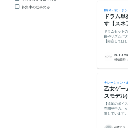
募集中の仕事のみ
BGM・SE・ジ
ドラム単
す【スネ
ドラムセットの
曲やリズムパタ
【録音してほしい内
（1本1〜2分
ースト・サイド
KOTU Mus
ものから低いも
投稿日時
分け） 【持ち物についてのお願い】 腕前よりも「持っている楽器の種類」を重視しています。以
下をお持ちの方
迎） ・クラッシュシンバル
希望します（マイ
WAVファイル
ナレーション・
用可） 【用途について（必ずお読みください）】 録音いただいた音源は、AI（機械学習）モデル
乙女ゲー
の開発・学習用
ェア開発のため
スモデル)
ださい。 【権利について】 納品いただいた音源の著作権・使用権は、AI学習を含む一切の用途に
【追加のボイス
つき発注者（購
在開発中の、女
ます。 【追加録音について】 納品後の確認で特定の音の本数が不足していた場合、後日、同条
集しています。
件・同料金で追
ーム・恋愛ゲーム風のサービスです。 
日、キットの写
モデルのもとと
現するため）。
od1213
収録は不要です。 - 収録いただいた音声をもとにAI音声モデル（ボイスクローン）を