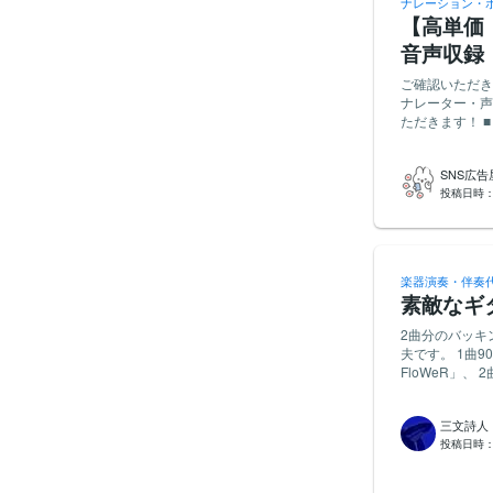
ナレーション・
【高単価・
音声収録
ご確認いただきありがとうございま
ナレーター・声優様を募集いたしま
ただきます！ ■ お仕事内容 ・台本に合わせたナレーション音声の収録（1本分） ・「ナイトルー
ティン」と「モ
いたします。 ■ 声のイメージ・希望 ・参考動画（Instagram）：
SNS広
https://www.i
投稿日時
https://www.in
CQ_sIiP/?utm_sou
ャバ嬢風の声を
声を真似つつ、
れば完コピ優先
楽器演奏・伴奏
ださい。 ■ 報酬 ・3,000円（システム手数料込・税別） ■ 納期 ・契約成立から1〜2日以内 ■ 納品
素敵なギ
方法 ・正式納
時は、繋げた1つの音声データ
2曲分のバッキ
以下のトライアル
夫です。 1曲9000円でお願
の声を上げるか下げるかの指示に
FloWeR」、
ーーーーーーー
ます。 (30〜40%くらいの
ィン〜 ⬆️ 
のお願い】 ・
ってくよ〜 ⬇️
三文詩人
希望の場合はお
い〜 ⬆️ ーーー
投稿日時
た際に最初から
だく事項】 ・簡単な自己紹介・実績 ・トライアル音声（ファイル添付、またはギガファイル便等
の段階で出していた
ます。