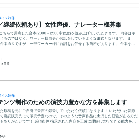
ボイス制作
／継続依頼あり】女性声優、ナレーター様募集
じるのではなく、ワーカー様自身がお話をしているような形式となります。 ま
台本通りですが、一部ワーカー様に台詞をお任せする箇所があります。 台本を読
キャストトーク(収録の感想)も収録していただきます。 納品物は公開や販売用では
優やナレーターなど、声のお仕事を
11
信や音楽など、声を使った活動をしている方 ・コンデンサーマイク等の音
：
5日前
材をお持ちの方(PC内臓マイクやピンマイク、スマホの録音機能はNG) 【 応募
対応いたします
ボイス制作
テンツ制作のための演技力豊かな方を募集します
た原稿を元にご自身で音声の録音していただく依頼になります！ いただいた音源
て委託販売先にて販売予定なので、そのような音声作品に出演した経験がある方だ
条件 指示された内容を正確に理解し実行できる能力をお
ケーションが取れる方。 歓迎条件 ・音声録音や編集の経験をお持ちの
ションや演技の経験をお持ちの方。 ・自宅での作業環境（静かな場所、PC、マイク
みや
いる方。 ・長期的にプロジェクトに貢献いただける方。