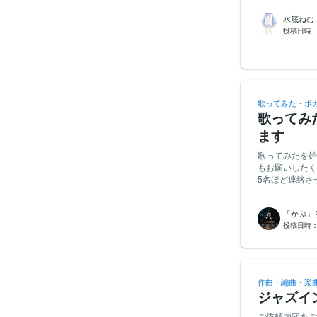
だ恋は 誰にも見え
方。 ・宅録環
水底ねむ
言だけで どんな
・指示された内容を正
投稿日時
増える思い出 写真
のナレーション
て 「大丈夫」と送る君
を厳守し、円滑
本物じゃないと言わ
をお持ちの方。
は 最初に君の名前
落としても消え
でね
歌ってみた・ボ
歌ってみ
ます
歌ってみたを始
もお願いしたく
5名ほど連絡さ
「かぶ」
投稿日時
作曲・編曲・楽
ジャズイ
ご依頼内容をご覧いただきあ