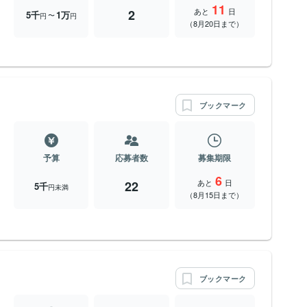
11
あと
日
2
5千
1万
〜
円
円
（8月20日まで）
ブックマーク
予算
応募者数
募集期限
6
あと
日
22
5千
円未満
（8月15日まで）
ブックマーク