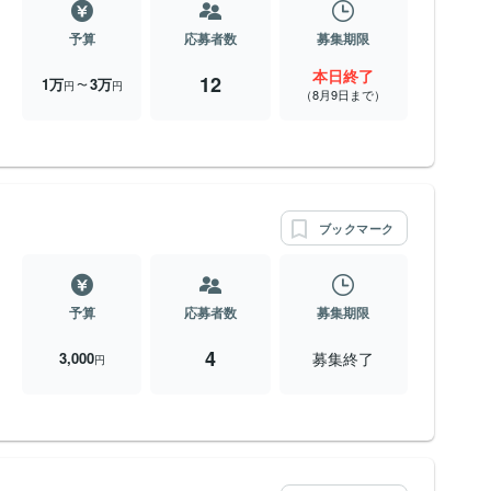
予算
応募者数
募集期限
本日終了
12
1万
3万
〜
円
円
（8月9日まで）
ブックマーク
予算
応募者数
募集期限
4
募集終了
3,000
円