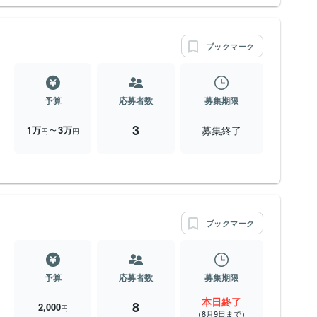
ブックマーク
予算
応募者数
募集期限
3
募集終了
1万
3万
〜
円
円
ブックマーク
予算
応募者数
募集期限
本日終了
8
2,000
円
（8月9日まで）