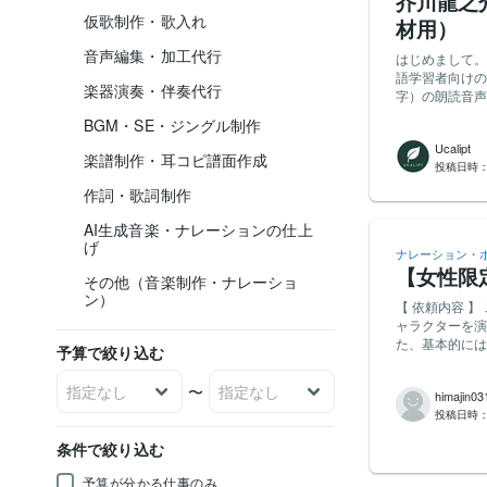
芥川龍之
仮歌制作・歌入れ
材用）
音声編集・加工代行
はじめまして。イギ
語学習者向けの
楽器演奏・伴奏代行
字）の朗読音声を制作して
全文（青空文庫版をこちらからお渡し
BGM・SE・ジングル制作
い朗読。速すぎ
Ucalipt
度な演技は不要ですが、
楽譜制作・耳コピ譜面作成
投稿日時
ズ・残響の少ない録音 - 納品形式: WAV（44.1kHz/16bit
章・段落ごとのファイル
作詞・歌詞制作
な再録 1回まで - 納期: ご相談（目安2週間以内） - AI音声・音声合成ではなく、ご本人による収
をお願いします ■ オーディション 本依頼の前に、冒頭部分（最初の1ページ・2パターンの
AI生成音楽・ナレーションの仕上
方）のサンプル
げ
ナレーション・
ます。 ■ 権利について（重要・ご確認ください） - 納品音声について、検収・支払完了をもって、
【女性限
その他（音楽制作・ナレーショ
当方（ucali
ン）
布・サブライセンス
【 依頼内容 】 こちらで用意した台本(2000～2500字程度)を読み上げていただきます。 内容はキ
としての利用（
ャラクターを演
を含みます - 実演家人格権の取り扱いについては、日本のエンタテインメント契約で一般的な条項
た、基本的には
予算で絞り込む
を同意書に記載します（
む本編とは別に
またはご活動名）を表記します - 正式な発注
なく個人観賞用です。 【 応募条件 】 ・35歳以下の女性 ・声
〜
併記）にご署名いただきます ■ ご提案いただきたい内
himajin03
している方。または配
朗読のサンプル（既存のもので結構
投稿日時
声収録に適した機
方法 】 経歴と実績、サンプルボイスを添えてご応募ください。 【 納期 】 ワーカー様のご都合に
条件で絞り込む
合わせて柔軟に
予算が分かる仕事のみ