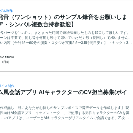
ングル制作
発音（ワンショット）のサンプル録音をお願いしま
ア・シンバル複数台持参歓迎】
各パーツを1つずつ、まとまった時間で連続演奏したものを録音してほしいです。
ーンは不要で、同じ音を何度も続けて叩いていただく形（長回し）で構いません。
容（合計45〜60分の演奏・スタジオ実働2.5〜3.5時間目安）】 ・キック：3本
の連続演奏、強弱を変えて） ・スネア：6本（2台使用×通常打ち・リムショット・ゴ
スティック） ・ハイハット：5本（開閉・強弱いろいろ） ・タム：3〜4本（高い
ic Studio
のまで） ・クラッシュ：3本（複数枚を使い分け） ・ライド：5本（複数枚を使い
：
1日前
（一部でも構いません）を優先します。 ・スネア2〜3台（材質・サイズ違い歓
数枚 ・ライドシンバル数枚 【録音方法】 ・マイク2本での同時録音を
キング違いで音のバリエーションを増やすため） ・形式：44.1kHz/24bit以上の
 ・スタジオでの収録を想定（スタジオ代はこちら持ち／マイクはスタジオ備品の使
ボイス制作
ム風会話アプリ AIキャラクターのCV担当募集(ボイ
素材として使用します。楽曲やコンテンツとして公開するものではなく、ソフトウ
の学習データとしての利用が目的です。この点にご同意いただける方のみご応募く
作成無し！既にあなたがお持ちのサンプルボイスで音声データを作成します】 現
入者）に帰属するものとします。契約成立後、この内容の同意書に署名をお願いし
性向けAI会話アプリ「イケメントーク！」で使用する男性キャラクターのCVを募
 このアプリは、ユーザーとAIキャラクターがリアルタイムで会話できる、乙女ゲ
加の録音をお願いする可能性があります（事前にご了承いただける方を希望）。当
【お願いしたい内容】 男性キャラクターのCVとして、音声
真とマイク位置のメモを残していただけると助かります（追加録音時に同じ音を再
なるボイスデータを提供していただける方を募集します。この募集によって新たな
作成 - ゲーム