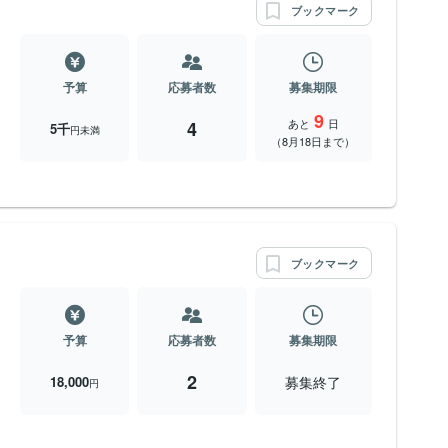
ブックマーク
予算
応募者数
募集期限
9
あと
日
4
5千
円未満
（8月18日まで）
ブックマーク
予算
応募者数
募集期限
2
募集終了
18,000
円