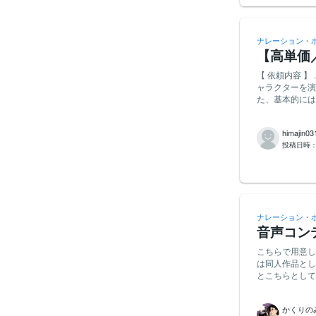
ナレーション・
【高単価
【 依頼内容 】 こちらで用意した台本(2000～2500字程度)を読み上げていただきます。 内容はキ
ャラクターを演
た、基本的には
む本編とは別に
なく個人観賞用です。 【 応募条件 】 ・35歳以下の女性 ・声
himajin03
している方。または配
投稿日時
声収録に適した機
方法 】 経歴と実績、サンプルボイスを添えてご応募ください。 【 納期 】 ワーカー様のご都合に
合わせて柔軟に
ナレーション・
音声コン
こちらで用意し
は同人作品とし
とこちらとしてもありがたいです！ 必須
持ちの方。 円滑なコミュニ
方。 ・ナレー
かくりの
など）が整って