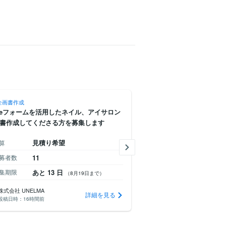
企画書作成
gleフォームを活用したネイル、アイサロン
書作成してくださる方を募集します
見積り希望
算
募者数
11
集期限
あと 13 日
（8月19日まで）
株式会社 UNELMA
詳細を見る
投稿日時：
16時間前