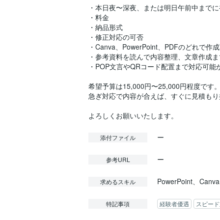
・本日夜〜深夜、または明日午前中までに
・料金
・納品形式
・修正対応の可否
・Canva、PowerPoint、PDFのどれで作
・参考資料を読んで内容整理、文章作成ま
・POP文言やQRコード配置まで対応可能
希望予算は15,000円〜25,000円程度です
急ぎ対応で内容が合えば、すぐに見積もり
ー
添付ファイル
ー
参考URL
PowerPoint、
求めるスキル
特記事項
経験者優遇
スピード