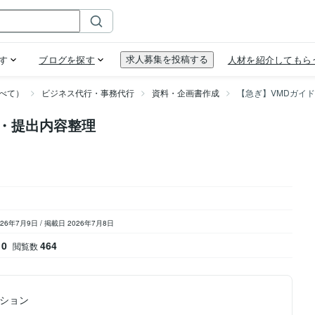
べて）
ビジネス代行・事務代行
資料・企画書作成
【急ぎ】VMDガイ
成・提出内容整理
026年7月9日
/
掲載日 2026年7月8日
0
464
閲覧数
ション