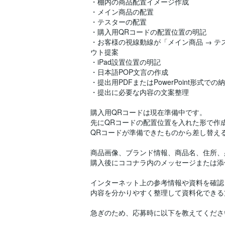
・棚内の商品配置イメージ作成
・メイン商品の配置
・テスターの配置
・購入用QRコードの配置位置の明記
・お客様の視線動線が「メイン商品 → テ
ウト提案
・iPad設置位置の明記
・日本語POP文言の作成
・提出用PDFまたはPowerPoint形式での
・提出に必要な内容の文案整理
購入用QRコードは現在準備中です。
先にQRコードの配置位置を入れた形で作
QRコードが準備できたものから差し替え
商品画像、ブランド情報、商品名、住所、
購入後にココナラ内のメッセージまたは添
インターネット上の参考情報や資料を確認
内容を分かりやすく整理して資料化できる
急ぎのため、応募時に以下を教えてくださ