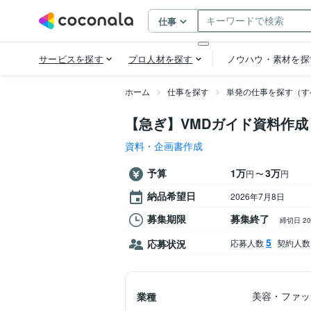
ホーム
仕事を探す
単発の仕事を探す（す
【急ぎ】VMDガイド資料作
資料・企画書作成
予算
1万
3万
〜
円
円
納品希望日
2026年7月8日
募集期限
募集終了
締切日 2
5
応募状況
応募人数
契約人数
美容・ファッ
業種