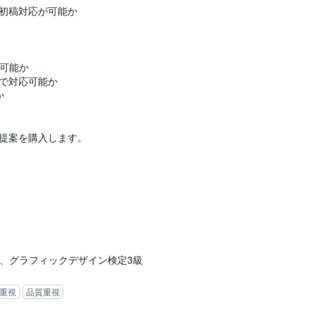
初稿対応が可能か
成可能か
で対応可能か
か
。
提案を購入します。
Canva、グラフィックデザイン検定3級
重視
品質重視