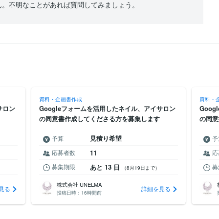
ん。不明なことがあれば質問してみましょう。
資料・企画書作成
資料・
サロン
Googleフォームを活用したネイル、アイサロン
Goo
の同意書作成してくださる方を募集します
の同意
見積り希望
予算
予
応募者数
11
応
募集期限
あと 13 日
募
（8月19日まで）
株式会社 UNELMA
見る
詳細を見る
投稿日時：
16時間前