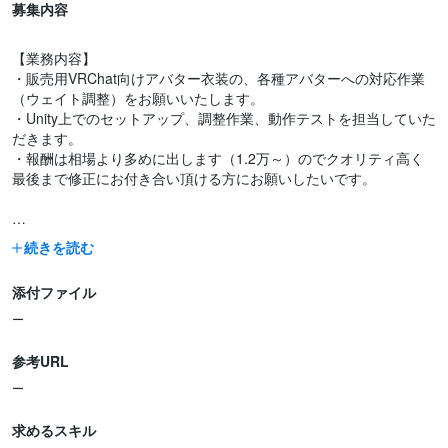
募集内容
【業務内容】
・販売用VRChat向けアバター衣装の、各種アバターへの対応作業
（ウェイト調整）をお願いいたします。
・Unity上でのセットアップ、調整作業、動作テストを担当していた
だきます。
・報酬は相場より多めに出します（1.2万～）のでクオリティ高く
最後まで修正にお付き合い頂ける方にお願いしたいです。
【必須条件】
続きを読む
・販売用VRChat衣装のアバター対応作業経験者
・VRChatアバター（しなの、ミルティナ、もしくは他人気アバタ
添付ファイル
ー）を所有している方
ー
【歓迎条件】
参考URL
・VRChatでの衣装販売経験者
ー
・元衣装の挙動やシルエットを忠実に再現できる方
求めるスキル
応募時に所有アバターと実績、普段衣装対応を行う際の手順を簡単