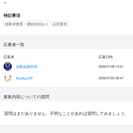
に教えてください。
ー
申し訳ありませんが、販売実績のない方、モデリングや衣装対応の
特記事項
経験者優遇
継続依頼あり
品質重視
応募者一覧
応募者
応募日時
自動化製作所
2026/07/08 13:01
KuukuuVF
2026/07/22 08:47
募集内容についての質問
質問はまだありません。不明なことがあれば質問してみましょう。