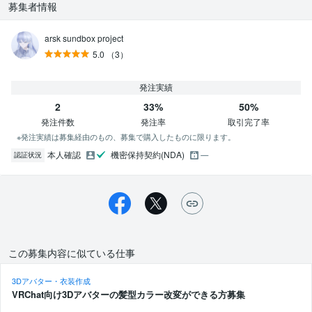
募集者情報
arsk sundbox project
5.0
（3）
発注実績
2
33%
50%
発注件数
発注率
取引完了率
※発注実績は募集経由のもの、募集で購入したものに限ります。
本人確認
機密保持契約(NDA)
認証状況
この募集内容に似ている仕事
3Dアバター・衣装作成
VRChat向け3Dアバターの髪型カラー改変ができる方募集