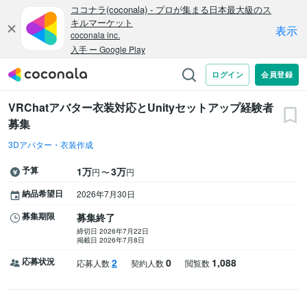
VRChatアバター衣装対応とUnityセットアップ経験者
募集
3Dアバター・衣装作成
予算
1万
3万
〜
円
円
納品希望日
2026年7月30日
募集期限
募集終了
締切日 2026年7月22日
掲載日 2026年7月8日
応募状況
2
0
1,088
応募人数
契約人数
閲覧数