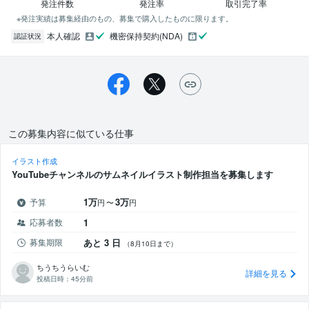
発注件数
発注率
取引完了率
※発注実績は募集経由のもの、募集で購入したものに限ります。
本人確認
機密保持契約(NDA)
認証状況
この募集内容に似ている仕事
イラスト作成
YouTubeチャンネルのサムネイルイラスト制作担当を募集します
1万
3万
予算
円
〜
円
応募者数
1
募集期限
あと 3 日
（8月10日まで）
ちうちうらいむ
詳細を見る
投稿日時：
45分前