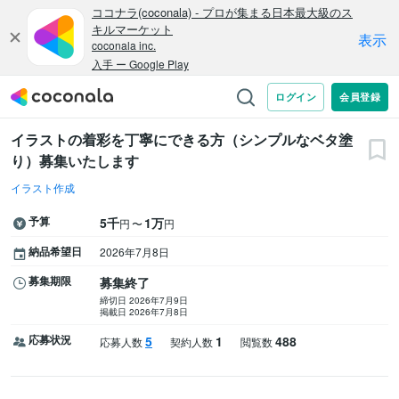
イラストの着彩を丁寧にできる方（シンプルなベタ塗
り）募集いたします
イラスト作成
予算
5千
1万
〜
円
円
納品希望日
2026年7月8日
募集期限
募集終了
締切日 2026年7月9日
掲載日 2026年7月8日
応募状況
5
1
488
応募人数
契約人数
閲覧数