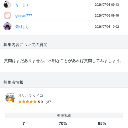
・顔の見えないやり取りになりますので、常識的な節度のあるやり
をこじょ
2026/07/08 09:43
取りができる方のみお願いいたします
ginnan777
2026/07/08 09:48
今回の精度によりましては、不定期ではございますが、今後も継続
紫村しむ
2026/07/08 10:02
してご依頼させていただくこともあるかもしれません。
募集内容についての質問
質問はまだありません。不明なことがあれば質問してみましょう。
募集者情報
オリハラ ケイコ
5.0
（37）
発注実績
7
70%
85%