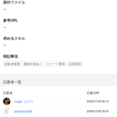
添付ファイル
・参考画像がありますので、そちらを参考に着彩をしてください。
ー
・指定通りにレイヤー分けして納品をお願いいたします。
参考URL
・着彩するイラストは、決定した方にのみ共有させていただきま
ー
す。
求めるスキル
【必須条件】
・デジタルイラストの着彩経験をお持ちの方
ー
・Adobe Photoshopまたはプロクリエイトの基本的な操作スキルを
お持ちの方
特記事項
・指示された内容を正確に理解し、期日内に作業を遂行できる方
経験者優遇
継続依頼あり
スピード重視
品質重視
（明日中に納品をお願いいたします）
・細かな作業にも集中して取り組める方
・ベタ塗りのイラストのポートフォリオを添付してください
応募者一覧
【歓迎条件】
・イラスト制作の実務経験をお持ちの方
応募者
応募日時
・色彩に関する基礎知識をお持ちの方
muge（ムゲ）
2026/07/08 08:10
・複数の案件を並行して管理できる方
・コミュニケーションツール（チャット、ビデオ会議など）の使用
snowchild09
2026/07/08 09:43
経験をお持ちの方