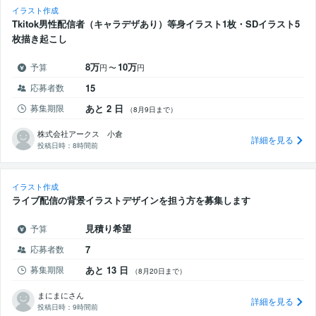
イラスト作成
Tkitok男性配信者（キャラデザあり）等身イラスト1枚・SDイラスト5
枚描き起こし
8万
10万
予算
円
〜
円
応募者数
15
募集期限
あと 2 日
（8月9日まで）
株式会社アークス 小倉
詳細を見る
投稿日時：
8時間前
イラスト作成
ライブ配信の背景イラストデザインを担う方を募集します
見積り希望
予算
応募者数
7
募集期限
あと 13 日
（8月20日まで）
まにまにさん
詳細を見る
投稿日時：
9時間前