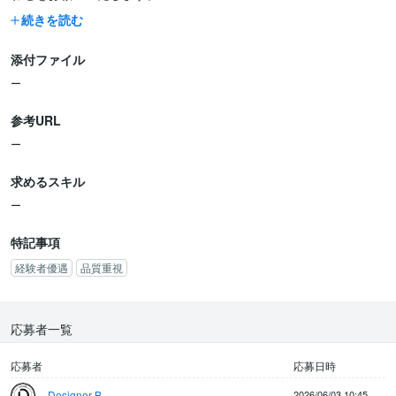
続きを読む
【必須条件】
・動画編集ソフト（Adobe Premiere Pro, After Effects等）の実務経
添付ファイル
験をお持ちの方
・イラスト制作スキル、またはイラストレーターとの連携経験をお
ー
持ちの方
・クライアントの要望を正確に理解し、動画として具現化できる方
参考URL
・納期を厳守し、責任感を持って業務に取り組める方
ー
【歓迎条件】
求めるスキル
・物語性のある動画コンテンツの制作経験をお持ちの方
・効果音やBGM選定に関する専門知識をお持ちの方
ー
・アニメーション制作の経験をお持ちの方
・ポートフォリオ等で制作実績を提示できる方
特記事項
経験者優遇
品質重視
YouTubeでオリジナルの曲を投稿しています。
5人組のバンドを作成いたしまして（男性、女性、男性、女性、女
性）※並び順含む
応募者一覧
5人組のバンドメンバーが真っ暗な暗闇のシーン（コンサート会場
前の廊下）から
ゆっくりと歩いていく（真っ暗で姿は写さず）ただ足音が響き渡
応募者
応募日時
る...
Designer B
2026/06/03 10:45