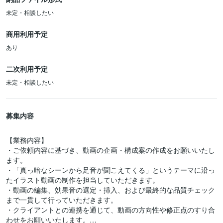
未定・相談したい
商用利用予定
あり
二次利用予定
未定・相談したい
募集内容
【業務内容】
・ご依頼内容に基づき、動画の企画・構成案の作成をお願いいたし
ます。
・「真っ暗なシーンから足音が聞こえてくる」というテーマに沿っ
たイラスト動画の制作を担当していただきます。
・動画の編集、効果音の選定・挿入、および最終的な品質チェック
まで一貫して行っていただきます。
・クライアントとの連携を通じて、動画の方向性や修正点のすり合
わせをお願いいたします。