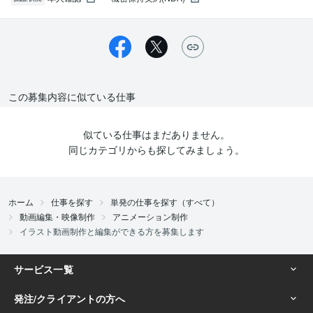
この募集内容に似ている仕事
似ている仕事はまだありません。
同じカテゴリからも探してみましょう。
ホーム
仕事を探す
単発の仕事を探す（すべて）
動画編集・映像制作
アニメーション制作
イラスト動画制作と編集ができる方を募集します