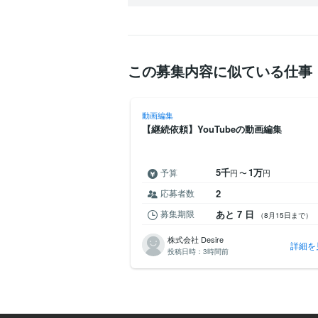
この募集内容に似ている仕事
動画編集
ショート動画完全お任せ作成
【継続依頼】YouTubeの動画編集
積り希望
5千
1万
予算
円
〜
円
応募者数
2
 6 日
募集期限
あと 7 日
（8月14日まで）
（8月15日まで）
株式会社 Desire
詳細を見る
詳細を
投稿日時：
3時間前