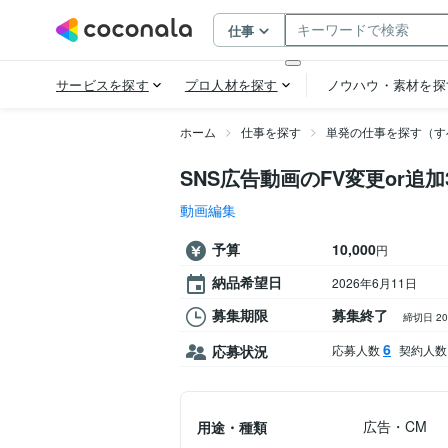
ホーム
仕事を探す
単発の仕事を探す（す
SNS広告動画のFV変更or追
動画編集
予算
10,000
円
納品希望日
2026年6月11日
募集期限
募集終了
締切日 2
6
応募状況
応募人数
契約人数
広告・CM
用途・種類