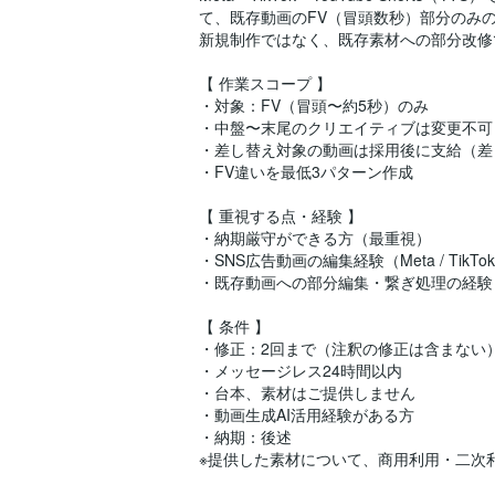
て、既存動画のFV（冒頭数秒）部分のみ
新規制作ではなく、既存素材への部分改修
【 作業スコープ 】
・対象：FV（冒頭〜約5秒）のみ
・中盤〜末尾のクリエイティブは変更不可
・差し替え対象の動画は採用後に支給（差
・FV違いを最低3パターン作成
【 重視する点・経験 】
・納期厳守ができる方（最重視）
・SNS広告動画の編集経験（Meta / TikTok 
・既存動画への部分編集・繋ぎ処理の経験
【 条件 】
・修正：2回まで（注釈の修正は含まない
・メッセージレス24時間以内
・台本、素材はご提供しません
・動画生成AI活用経験がある方
・納期：後述
※提供した素材について、商用利用・二次