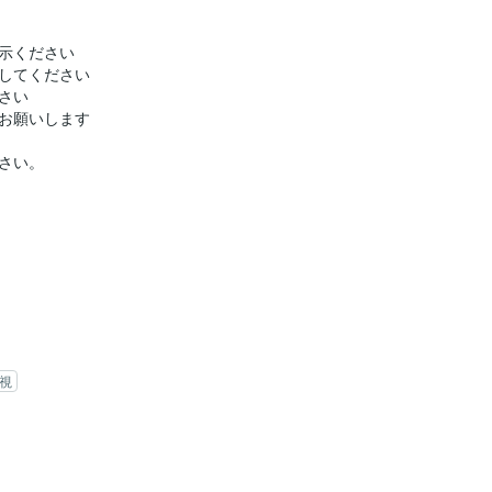
示ください
記してください
さい
お願いします
さい。
視