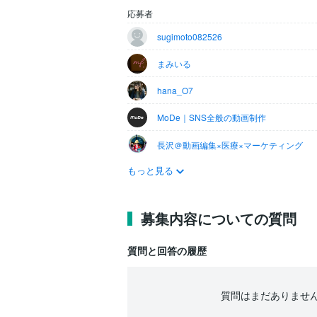
応募者
sugimoto082526
まみいる
hana_O7
MoDe｜SNS全般の動画制作
長沢＠動画編集×医療×マーケティング
もっと見る
募集内容についての質問
質問と回答の履歴
質問はまだありませ