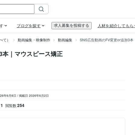
べて）
動画編集・映像制作
動画編集
SNS広告動画のFV変更or追加3
加3本｜マウスピース矯正
026年6月8日
/
掲載日 2026年6月2日
1
254
閲覧数