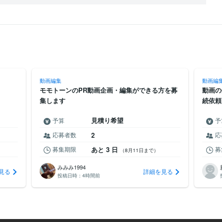
動画編集
動画編
モモトーンのPR動画企画・編集ができる方を募
動画の
集します
続依頼
見積り希望
予算
予
応募者数
2
応
募集期限
あと 3 日
募
（8月11日まで）
みみみ1994
見る
詳細を見る
投稿日時：
4時間前