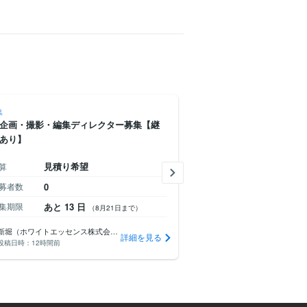
集
動画編集
企画・撮影・編集ディレクター募集【継
AIを活用した動画制作・編
あり】
見積り希望
見積り希
算
予算
募者数
0
応募者数
6
集期限
あと 13 日
募集期限
あと 13 
（8月21日まで）
新堀（ホワイトエッセンス株式会社）
詳細を見る
投稿日時：
12時間前
投稿日時：
12時間前