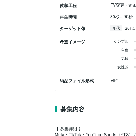
FV変更・追
依頼工程
30秒～90秒
再生時間
20代
ターゲット像
年代
希望イメージ
シンプル
単色
気軽
女性的
MP4
納品ファイル形式
募集内容
【 募集詳細 】
Meta・TikTok・YouTube Short