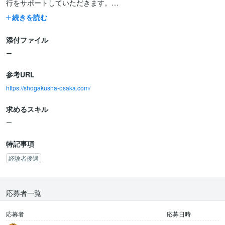
行をサポートしていただきます。
続きを読む
【必須条件】
・Instagram広告の運用経験があり、効果改善の実績をお持ちの
添付ファイル
方。
・Google Analyticsなどの分析ツールを用いたデータ分析スキルを
ー
お持ちの方。
・論理的思考力に基づき、課題解決に向けた提案ができる方。
参考URL
・基本的なPCスキル（Word, Excel, PowerPoint）と、チャット・
https://shogakusha-osaka.com/
ビデオ会議ツールを用いた円滑なコミュニケーションが可能な方。
求めるスキル
【歓迎条件】
・教育業界でのマーケティング経験をお持ちの方。
ー
・LP改善やSEOに関する基礎知識をお持ちの方。
・VBAやPythonを用いたデータ集計・分析の自動化経験をお持ちの
特記事項
方。
経験者優遇
・Google広告やFacebook広告など、Instagram以外のSNS広告運
応募者一覧
応募者
応募日時