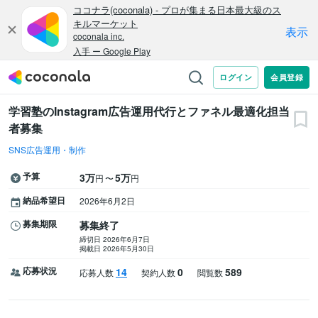
学習塾のInstagram広告運用代行とファネル最適化担当
者募集
SNS広告運用・制作
予算
3万
5万
〜
円
円
納品希望日
2026年6月2日
募集期限
募集終了
締切日 2026年6月7日
掲載日 2026年5月30日
応募状況
14
0
589
応募人数
契約人数
閲覧数