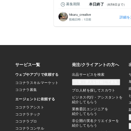
 4 日
募集期限
本日終了
（8月10日まで）
（8月6日まで）
hikaru_creative
詳細を見る
詳細を
投稿日時：
1日前