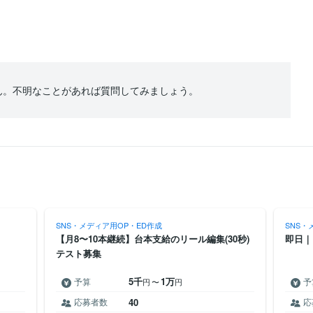
ん。不明なことがあれば質問してみましょう。
SNS・メディア用OP・ED作成
SNS・
【月8〜10本継続】台本支給のリール編集(30秒)
即日｜
テスト募集
5千
1万
予算
予
円
〜
円
応募者数
40
応