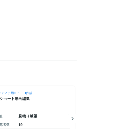
メディア用OP・ED作成
SNS・メディア用OP・ED作成
ショート動画編集
【月8〜10本継続】台本支給
テスト募集
見積り希望
5千
1
算
予算
円
〜
募者数
19
応募者数
40