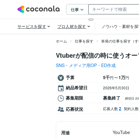
ホーム
仕事を探す
単発の仕事を探す（す
Vtuberが配信の時に使うオ
SNS・メディア用OP・ED作成
予算
5千
1万
〜
円
円
納品希望日
2026年5月30日
募集期限
募集終了
締切日 2
2
応募状況
応募人数
契約人数
YouTube
用途