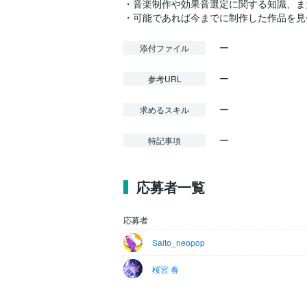
・音楽制作や効果音選定に関する知識、ま
ー
添付ファイル
ー
参考URL
ー
求めるスキル
ー
特記事項
応募者一覧
応募者
Saito_neopop
桜宮 春