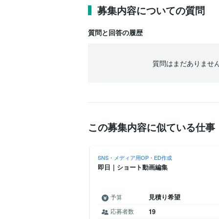
募集内容についての質問
質問と回答の履歴
質問はまだありませ
この募集内容に似ている仕事
D作成
SNS・メディア用OP・ED作成
本支給のリール編集(30秒)
即日｜ショート動画編集
1万
見積り希望
予算
円
〜
円
応募者数
19