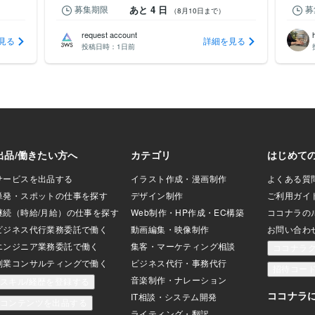
募集期限
あと 4 日
募
（8月10日まで）
request account
見る
詳細を見る
投稿日時：
1日前