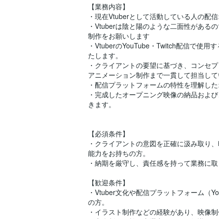
【業務内容】
・現在Vtuberとして活動している人の配
・Vtuberは陰と陽のような二面性があ
制作をお願いします
・VtuberのYouTube・Twitch配
たします。
・クライアントの要望に基づき、コンセプ
アニメーション制作まで一貫して担当して
・配信プラットフォームの特性を理解した
・完成したオープニング映像の納品および
きます。
【必須条件】
・クライアントの意図を正確に汲み取り、
能力をお持ちの方。
・納期を厳守し、責任感を持って業務に取
【歓迎条件】
・Vtuber文化や配信プラットフォーム（You
の方。
・イラスト制作などの経験があり、映像制