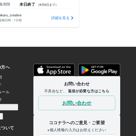
集期限
本日終了
募集期限
あと 4 日
（8月6日まで）
hikaru_creative
request account
詳細を見る
投稿日時：
1日前
投稿日時：
1日前