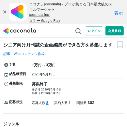
シニア向け月刊誌の企画編集ができる方を募集します
記事・Webコンテンツ作成
予算
1万
3万
〜
円
円
納品希望日
2026年5月13日
募集期限
募集終了
締切日 2026年5月13日
掲載日 2026年5月11日
応募状況
8
1
302
応募人数
契約人数
閲覧数
ジャンル