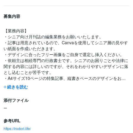
募集内容
【業務内容】
・シニア向け月刊誌の編集業務をお願いいたします。
・記事は用意されているので、Canvaを使用してシニア層の見やす
い紙面を作成いただきます。
・デザインに合ったフリー画像をご自身で選定し挿入ください。
・依頼主は相続専門の行政書士です。シニアのお困りごとや法律に
関する内容には詳しいのですが、それをわかりやすいデザインに落
とし込むことが苦手です。
・A4サイズ10ページの特集記事、縦書きベースのデザインをお願
いします。
続きを読む
・お互いに条件が合えば次号以降もお願いすることがあります。
添付ファイル
【必須条件】
・読者の視点に立ち、分かりやすく魅力的なデザインを作成できる
ー
方
・基本的なPCスキル（Word, Excel, PowerPoint）をお持ちの方
参考URL
・責任感を持ち、2026年5月14日という納期を厳守できる方
https://irodori.life/