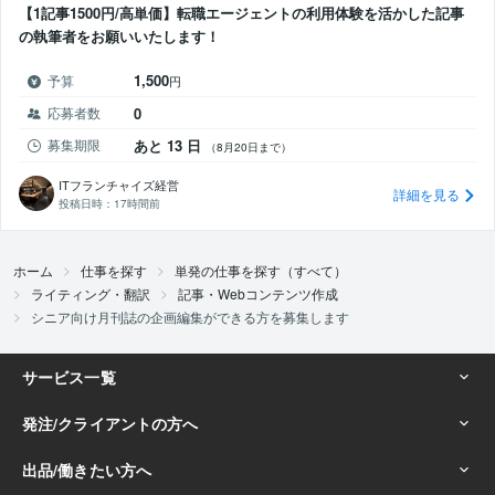
【1記事1500円/高単価】転職エージェントの利用体験を活かした記事
の執筆者をお願いいたします！
1,500
予算
円
応募者数
0
募集期限
あと 13 日
（8月20日まで）
ITフランチャイズ経営
詳細を見る
投稿日時：
17時間前
ホーム
仕事を探す
単発の仕事を探す（すべて）
ライティング・翻訳
記事・Webコンテンツ作成
シニア向け月刊誌の企画編集ができる方を募集します