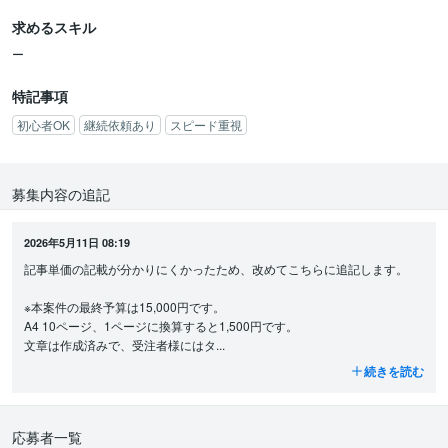
【歓迎条件】
求めるスキル
・デザインが好きな方
・シニア層向けのコンテンツ制作経験をお持ちの方
ー
・発注者との良好なコミュニケーションを築ける方
特記事項
初心者OK
継続依頼あり
スピード重視
募集内容の追記
2026年5月11日 08:19
記事単価の記載が分かりにくかったため、改めてこちらに追記します。

※本案件の最終予算は15,000円です。

A4 10ページ、1ページに換算すると1,500円です。

文章は作成済みで、受注者様にはタ...
続きを読む
応募者一覧