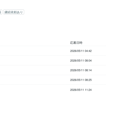
遇
継続依頼あり
応募日時
2026/05/11 04:42
2026/05/11 08:04
2026/05/11 08:14
2026/05/11 08:25
2026/05/11 11:24