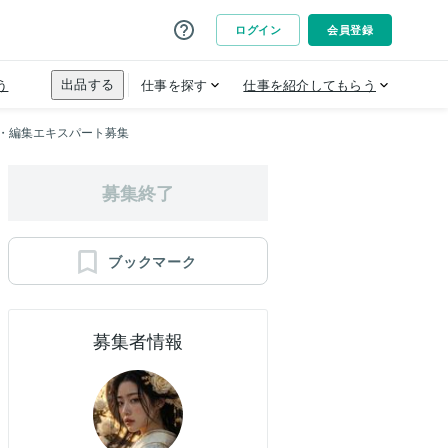
・編集エキスパート募集
募集終了
ブックマーク
募集者情報