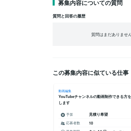
募集内容についての質問
質問と回答の履歴
質問はまだありませ
この募集内容に似ている仕事
動画編集
面と終了画面のデザインを
YouTubeチャンネルの動画制作できる方
集【AI使用禁止】【予算
します
積り希望
見積り希望
予算
応募者数
10