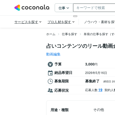
ホーム
仕事を探す
単発の仕事を探す（す
占いコンテンツのリール動画
動画編集
予算
3,000
円
納品希望日
2026年5月16日
募集期限
募集終了
締切日 2
19
応募状況
応募人数
契約人
その他
用途・種類