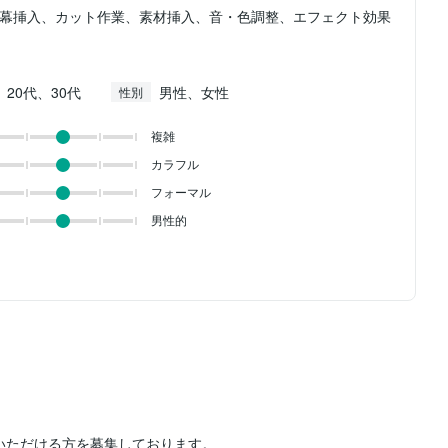
幕挿入、カット作業、素材挿入、音・色調整、エフェクト効果
、20代、30代
男性、女性
性別
複雑
カラフル
フォーマル
男性的
していただける方を募集しております。