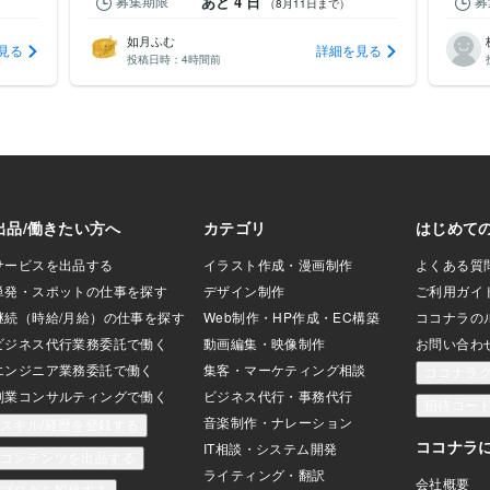
募集期限
あと 4 日
募
（8月11日まで）
如月ふむ
見る
詳細を見る
投稿日時：
4時間前