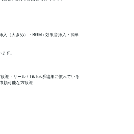
入（大きめ）・BGM / 効果音挿入・簡単
います。
歓迎・リール / TikTok系編集に慣れている
依頼可能な方歓迎