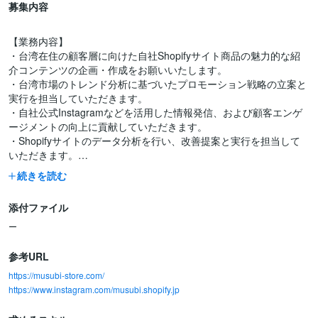
募集内容
【業務内容】
・台湾在住の顧客層に向けた自社Shopifyサイト商品の魅力的な紹
介コンテンツの企画・作成をお願いいたします。
・台湾市場のトレンド分析に基づいたプロモーション戦略の立案と
実行を担当していただきます。
・自社公式Instagramなどを活用した情報発信、および顧客エンゲ
ージメントの向上に貢献していただきます。
・Shopifyサイトのデータ分析を行い、改善提案と実行を担当して
いただきます。
続きを読む
【必須条件】
・台湾現地の文化や市場動向に精通している方
添付ファイル
・Shopifyサイトの運営、またはECサイトでの商品紹介経験をお持
ちの方
ー
・SNSやブログなどを活用した情報発信、またはマーケティング経
験をお持ちの方
参考URL
https://musubi-store.com/
【歓迎条件】
https://www.instagram.com/musubi.shopify.jp
・中国語（繁体字）でのビジネスレベルの読み書き、会話能力をお
持ちの方