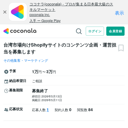
台湾市場向けShopifyサイトのコンテンツ企画・運営担
当を募集します
その他集客・マーケティング
予算
1万
3万
〜
円
円
納品希望日
ご相談
募集期限
募集終了
締切日 2026年5月13日
掲載日 2026年5月11日
応募状況
1
0
84
応募人数
契約人数
閲覧数