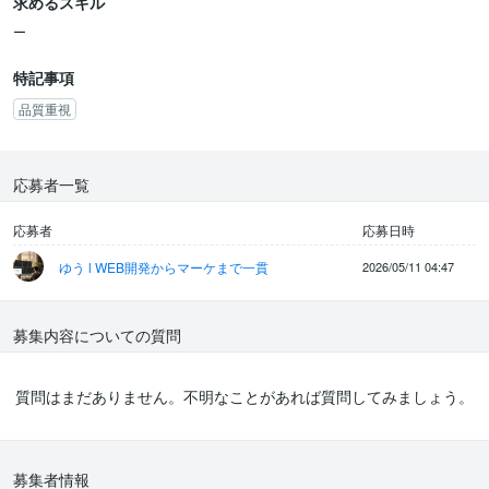
求めるスキル
・データ分析ツール（Google Analyticsなど）の使用経験をお持ち
の方
ー
・写真や動画編集のスキルをお持ちの方
特記事項
品質重視
応募者一覧
応募者
応募日時
ゆう l WEB開発からマーケまで一貫
2026/05/11 04:47
募集内容についての質問
質問はまだありません。不明なことがあれば質問してみましょう。
募集者情報