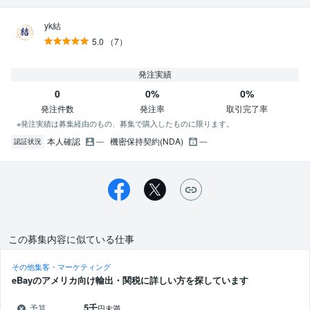
yk結
5.0
（7）
発注実績
0
0%
0%
発注件数
発注率
取引完了率
※発注実績は募集経由のもの、募集で購入したものに限ります。
本人確認
機密保持契約(NDA)
認証状況
この募集内容に似ている仕事
その他集客・マーケティング
eBayのアメリカ向け輸出・関税に詳しい方を探しています
5千
予算
円未満