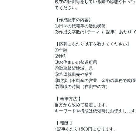
現在の転職等をしている際の感想や日々行
てください。
【作成記事の内容】
①日々の転職等の活動状況
②作成文字数は1テーマ（1記事）あたり10
【応募にあたり以下を教えてください】
①年齢
②性別
③お住まいの都道府県
④勤務希望地域、県
⑤希望就職先や業界
⑥現状（不動産の営業、金融の事務で就職
⑦退職の時期（在職中の方）
【 執筆方法 】
当方から改めて指定します。
キーワードや構成は依頼時にお伝えします
【 報酬 】
1記事あたり1500円になります。