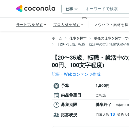
ホーム
仕事を探す
単発の仕事を探す（す
【20〜35歳、転職・就活中の方】活動状況や感想
【20〜35歳、転職・就活中
00円、100文字程度)
記事・Webコンテンツ作成
予算
1,500
円
納品希望日
ご相談
募集期限
募集終了
締切日 2
13
応募状況
応募人数
契約人