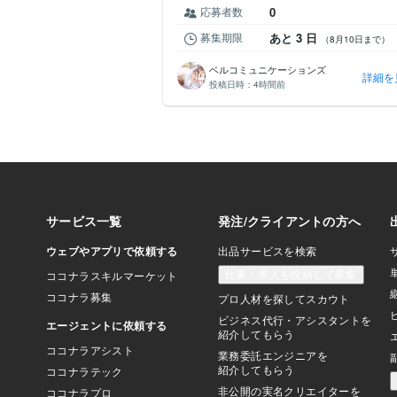
応募者数
0
 12 日
募集期限
あと 3 日
（8月19日まで）
（8月10日まで）
ベルコミュニケーションズ
詳細を見る
詳細を
投稿日時：
4時間前