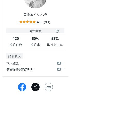
Officeイシハラ
4.8
（90）
発注実績
130
60%
53%
発注件数
発注率
取引完了率
認証状況
本人確認
機密保持契約(NDA)