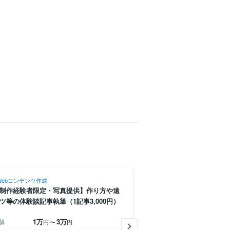
Webコンテンツ作成
記事・Webコンテンツ作成
制作経験者限定・写真提供】作り方や遠
【1記事1500円/転職・就
ツ等の体験談記事執筆（1記事3,000円）
職エージェント執筆担当者
1万
3万
1,500
算
予算
円
〜
円
円