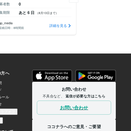
募者数
0
応募者数
0
集期限
あと 6 日
募集期限
あと 13 
（8月13日まで）
gp_media
reondego
詳細を見る
投稿日時：
8時間前
投稿日時：
12時間前