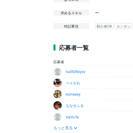
ー
求めるスキル
特記事項
初心者OK
カンタン
応募者一覧
応募者
liu0509zyxx
ペイかわ
komasey
ななせふる
HaYuTa
もっと見る