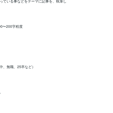
っている事などをテーマに記事を、執筆し
0〜200字程度
中、無職、25卒など）
。