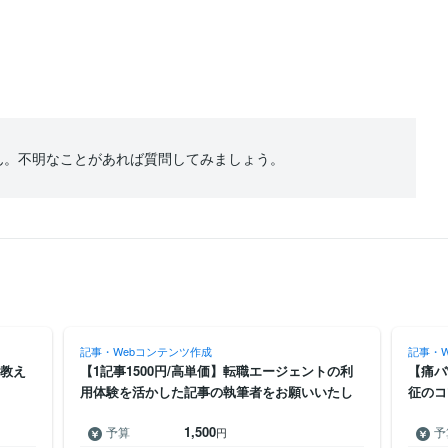
ん。不明なことがあれば質問してみましょう。
記事・Webコンテンツ作成
記事・
を教え
【1記事1500円/高単価】転職エージェントの利
【痛バ
用体験を活かした記事の執筆者をお願いいたし
征のコ
ます！
1,500
予算
予
円