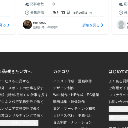
応募者数
0
応
募集期限
あと 13 日
募
（8月20日まで）
reondego
見る
詳細を見る
投稿日時：
6時間前