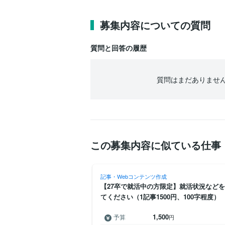
募集内容についての質問
質問と回答の履歴
質問はまだありませ
この募集内容に似ている仕事
成
記事・Webコンテンツ作成
を伝えるレビュー記事ライ
【27卒で就活中の方限定】就活状況など
グに掲載
てください（1記事1500円、100字程度）
1万
1,500
予算
円
〜
円
円