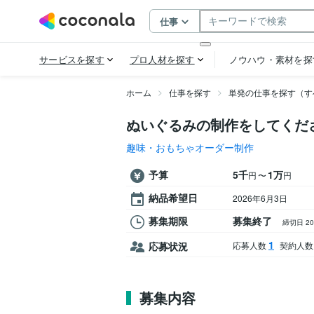
ホーム
仕事を探す
単発の仕事を探す（す
ぬいぐるみの制作をしてくだ
趣味・おもちゃオーダー制作
予算
5千
1万
〜
円
円
納品希望日
2026年6月3日
募集期限
募集終了
締切日 2
1
応募状況
応募人数
契約人数
募集内容