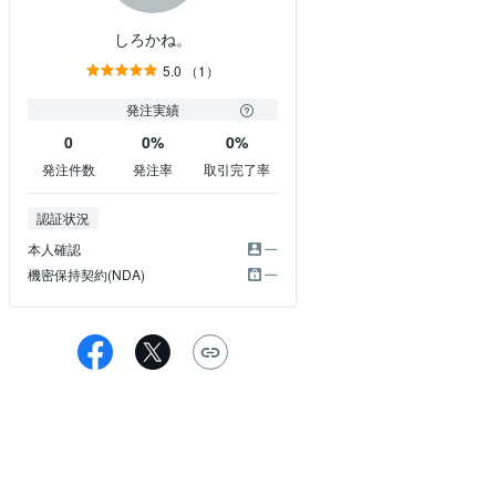
しろかね。
5.0
（1）
発注実績
0
0%
0%
発注件数
発注率
取引完了率
認証状況
本人確認
機密保持契約(NDA)