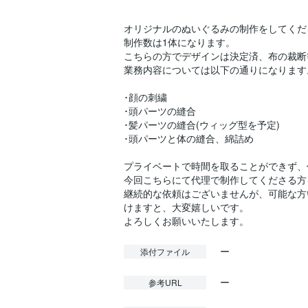
オリジナルのぬいぐるみの制作をしてくだ
制作数は1体になります。
こちらの方でデザインは決定済、布の裁断
業務内容については以下の通りになります
･顔の刺繍
･頭パーツの縫合
･髪パーツの縫合(ウィッグ型を予定)
･頭パーツと体の縫合、綿詰め
プライベートで時間を取ることができず、
今回こちらにて代理で制作してくださる方
継続的な依頼はございませんが、可能な方
けますと、大変嬉しいです。
ー
添付ファイル
ー
参考URL