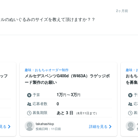
2ヶ月前
ナルのぬいぐるみのサイズを教えて頂けますか？？
趣味・おもちゃオーダー制作
趣味・
ッフ
メルセデスベンツG400d（W463A）ラゲッジボ
おもち
ード製作のお願い
を募集
1万
3万
予算
予
円
〜
円
応募者数
0
応
募集期限
あと 3 日
募
（8月11日まで）
takahashixp
見る
詳細を見る
投稿日時：
11日前