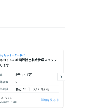
おもちゃオーダー制作
趣味・おもちゃオーダー制作
ゃコインの企画設計と製造管理スタッフ
メルセデスベンツG400d（
します
ード製作のお願い
5千
1万
1万
3
算
予算
円
〜
円
円
〜
募者数
2
応募者数
0
集期限
あと 13 日
募集期限
あと 3 日
（8月21日まで）
パン吉くん
takahashixp
詳細を見る
投稿日時：
1日前
投稿日時：
11日前