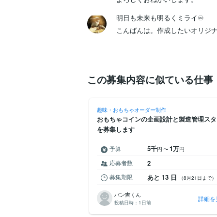
明日も未来も明るくミライ♾️
こんばんは。作成したいオリジ
この募集内容に似ている仕事
制作
趣味・おもちゃオーダー制作
0d（W463A）ラゲッジボ
おもちゃコインの企画設計と製造管理スタ
を募集します
3万
5千
1万
予算
円
〜
円
円
〜
円
応募者数
2
 3 日
募集期限
あと 13 日
（8月11日まで）
（8月21日まで）
パン吉くん
詳細を見る
詳細を
投稿日時：
1日前