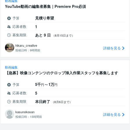
動画編集
YouTube動画の編集者募集｜Premiere Pro必須
見積り希望
予算
応募者数
1
募集期限
あと 9 日
（8月15日まで）
hikaru_creative
詳細を見る
投稿日時：
9時間前
動画編集
【急募】映像コンテンツのテロップ挿入作業スタッフを募集します
5千
1万
予算
円
〜
円
応募者数
5
募集期限
本日終了
（8月6日まで）
kasunokosan
詳細を見る
投稿日時：
15時間前