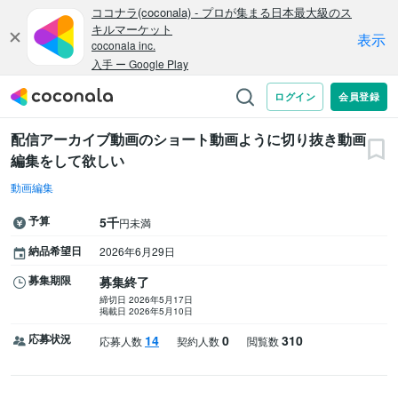
配信アーカイブ動画のショート動画ように切り抜き動画
編集をして欲しい
動画編集
予算
5千
円未満
納品希望日
2026年6月29日
募集期限
募集終了
締切日 2026年5月17日
掲載日 2026年5月10日
応募状況
14
0
310
応募人数
契約人数
閲覧数