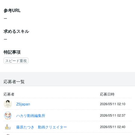
・動画編集ソフト（CapCut, DaVinci Resolve, Premiere Proなど）
の基本的な操作スキルをお持ちの方
参考URL
・視聴者のニーズを理解し、魅力的なコンテンツを企画・制作でき
ー
る方
・指示された内容を正確に理解し実行できる方
求めるスキル
・基本的なPC操作（ファイル管理、インターネット検索など）が
できる方
ー
【歓迎条件】
特記事項
・YouTubeショートやTikTokなど、ショート動画プラットフォーム
スピード重視
のトレンドに詳しい方
・SNSでの情報発信やコミュニティ運営の経験をお持ちの方
・デザインや色彩に関する基礎知識をお持ちの方
応募者一覧
応募者
応募日時
ZSjapan
2026/05/11 02:10
ハカリ動画編集所
2026/05/11 02:37
藤原たつき 動画クリエイター
2026/05/11 02:40