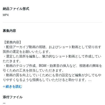
納品ファイル形式
MP4
募集内容
【業務内容】
・配信アーカイブ動画の視聴、およびショート動画として切り出す
箇所の選定をお願いいたします。
・選定した箇所を編集し、魅力的なショート動画として作成してい
ただきます。
・動画のテロップ作成、BGM・効果音の挿入など、視聴者の興味を
引くための工夫を担当していただきます。
・動画の質を向上していくためにも音の設定など編集が少しでもや
りやすくなるような指摘もしていただけると助かります。
・もし動画の雰囲気が気に入ったら何度も依頼したいのでそこも可
続きを読む
能な方よろしくお願いします。そのため値段も抑えてもらえると助
かります。
添付ファイル
【必須条件】
ー