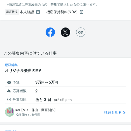
※発注実績は募集経由のもの、募集で購入したものに限ります。
本人確認
機密保持契約(NDA)
認証状況
この募集内容に似ている仕事
動画編集
オリジナル楽曲のMV
3万
5万
予算
円
〜
円
応募者数
2
募集期限
あと 2 日
（8月8日まで）
kei【MIX・作曲・動画制作】
詳細を見る
投稿日時：
7時間前